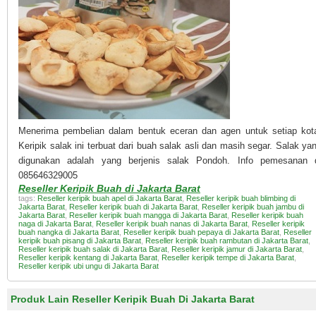
Menerima pembelian dalam bentuk eceran dan agen untuk setiap kot
Keripik salak ini terbuat dari buah salak asli dan masih segar. Salak ya
digunakan adalah yang berjenis salak Pondoh. Info pemesanan 
085646329005
Reseller Keripik Buah di Jakarta Barat
tags:
Reseller keripik buah apel di Jakarta Barat
,
Reseller keripik buah blimbing di
Jakarta Barat
,
Reseller keripik buah di Jakarta Barat
,
Reseller keripik buah jambu di
Jakarta Barat
,
Reseller keripik buah mangga di Jakarta Barat
,
Reseller keripik buah
naga di Jakarta Barat
,
Reseller keripik buah nanas di Jakarta Barat
,
Reseller keripik
buah nangka di Jakarta Barat
,
Reseller keripik buah pepaya di Jakarta Barat
,
Reseller
keripik buah pisang di Jakarta Barat
,
Reseller keripik buah rambutan di Jakarta Barat
,
Reseller keripik buah salak di Jakarta Barat
,
Reseller keripik jamur di Jakarta Barat
,
Reseller keripik kentang di Jakarta Barat
,
Reseller keripik tempe di Jakarta Barat
,
Reseller keripik ubi ungu di Jakarta Barat
Produk Lain Reseller Keripik Buah Di Jakarta Barat