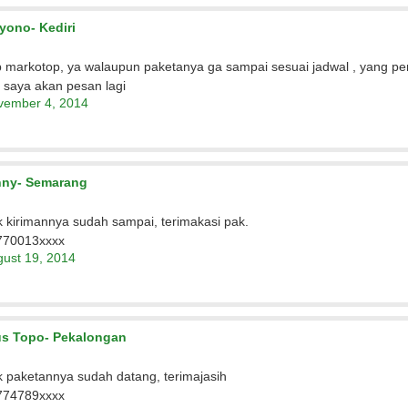
yono- Kediri
 markotop, ya walaupun paketanya ga sampai sesuai jadwal , yang pe
i saya akan pesan lagi
vember 4, 2014
ny- Semarang
 kirimannya sudah sampai, terimakasi pak.
770013xxxx
ust 19, 2014
s Topo- Pekalongan
 paketannya sudah datang, terimajasih
774789xxxx