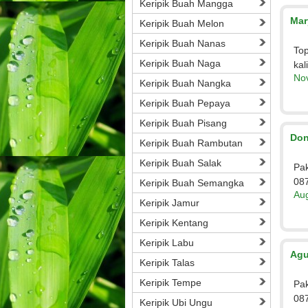
Keripik Buah Mangga
Mar
Keripik Buah Melon
Keripik Buah Nanas
Top
Keripik Buah Naga
kal
No
Keripik Buah Nangka
Keripik Buah Pepaya
Keripik Buah Pisang
Don
Keripik Buah Rambutan
Keripik Buah Salak
Pak
08
Keripik Buah Semangka
Aug
Keripik Jamur
Keripik Kentang
Keripik Labu
Agu
Keripik Talas
Keripik Tempe
Pak
08
Keripik Ubi Ungu