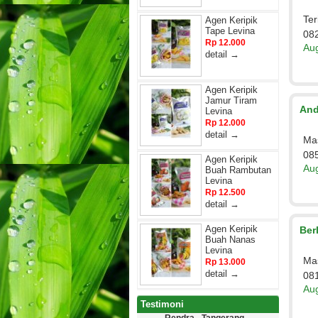
Ter
Agen Keripik
Tape Levina
08
Rp 12.000
Aug
detail →
Agen Keripik
Jamur Tiram
And
Levina
Rp 12.000
detail →
Mas
08
Agen Keripik
Aug
Buah Rambutan
Levina
Rp 12.500
detail →
Agen Keripik
Ber
Buah Nanas
Levina
Mas
Rp 13.000
detail →
08
Aug
Testimoni