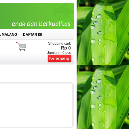
A MALANG
DAFTAR ISI
Shopping cart:
Rp 0
Jumlah =
0
pcs
Keranjang