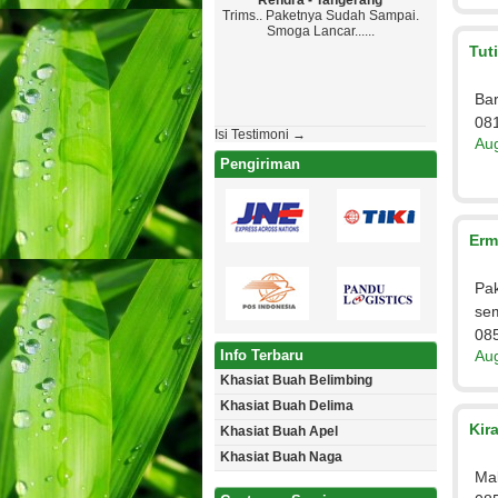
Rendra - Tangerang
Maryono - Kediri
Trims.. Paketnya Sudah Sampai.
Top Markotop, Ya Walaupun
Smoga Lancar......
Paketanya Ga Sampai Sesuai
Jadwal , Yang Penting Barang
Tut
Aman Tanpa Cacat. Lain Kali Saya
Akan Pesan Lagi...
Ba
08
Isi Testimoni →
Aug
Pengiriman
Erm
Pa
se
08
Info Terbaru
Aug
Khasiat Buah Belimbing
Khasiat Buah Delima
Kir
Khasiat Buah Apel
Khasiat Buah Naga
Mak