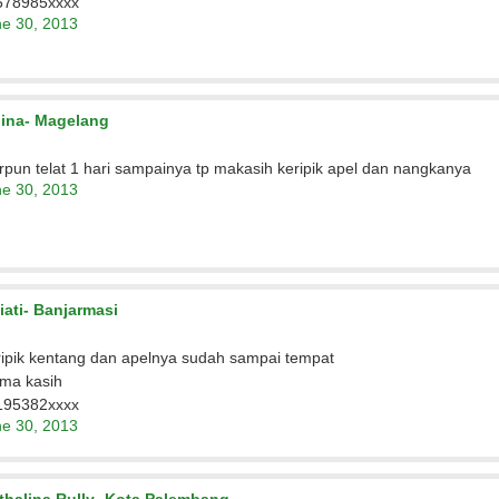
578985xxxx
e 30, 2013
lina- Magelang
rpun telat 1 hari sampainya tp makasih keripik apel dan nangkanya
e 30, 2013
iati- Banjarmasi
ipik kentang dan apelnya sudah sampai tempat
ima kasih
195382xxxx
e 30, 2013