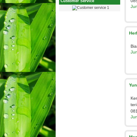
08
Customer Service
Jun
Her
Bia
Jun
Yun
Ker
ter
08
Jun