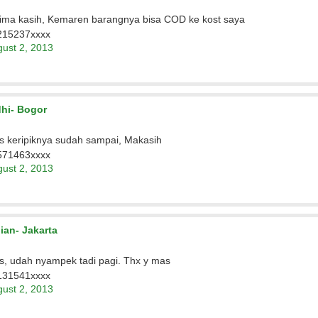
ima kasih, Kemaren barangnya bisa COD ke kost saya
215237xxxx
ust 2, 2013
hi- Bogor
 keripiknya sudah sampai, Makasih
571463xxxx
ust 2, 2013
lian- Jakarta
, udah nyampek tadi pagi. Thx y mas
131541xxxx
ust 2, 2013