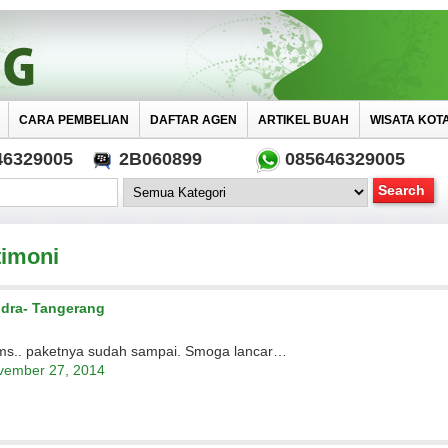
CARA PEMBELIAN
DAFTAR AGEN
ARTIKEL BUAH
WISATA KOT
46329005
2B060899
085646329005
timoni
dra- Tangerang
ms.. paketnya sudah sampai. Smoga lancar…
vember 27, 2014