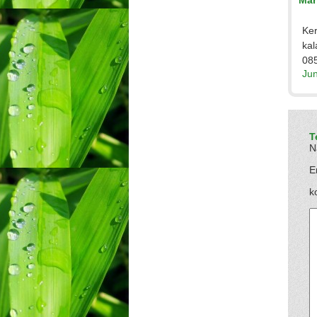
Mar
Ker
ka
08
Jun
T
N
E
k