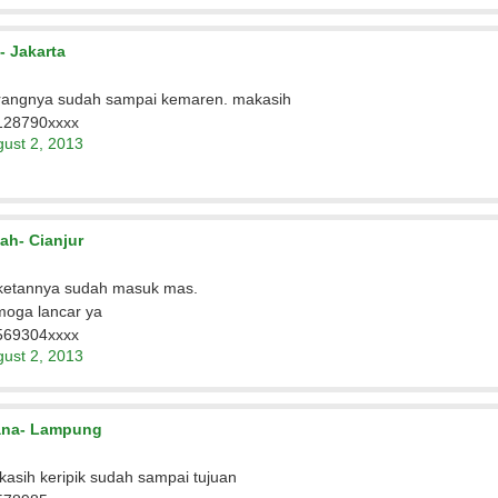
Donny - Semarang
Agus Topo - Pekalongan
Musta
Pak Kirimannya Sudah Sampai,
Pak Paketannya Sudah Datang,
Barang Sudah
Terimakasi Pak. 08770013xxxx...
Terimajasih 08774789xxxx...
Saya Rebuta
i- Jakarta
rangnya sudah sampai kemaren. makasih
128790xxxx
ust 2, 2013
ah- Cianjur
ketannya sudah masuk mas.
moga lancar ya
569304xxxx
ust 2, 2013
ana- Lampung
asih keripik sudah sampai tujuan