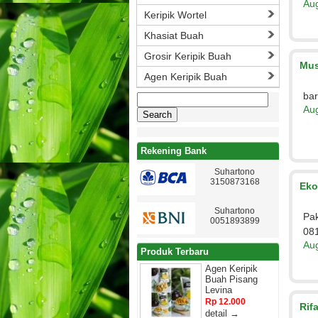
Aug
Keripik Wortel
Khasiat Buah
Grosir Keripik Buah
Mus
Agen Keripik Buah
bar
Search
for:
Aug
Rekening Bank
Suhartono
3150873168
Eko
Suhartono
Pak
0051893899
08
Aug
Produk Terbaru
Agen Keripik
Buah Pisang
Levina
Rp 12.000
Rif
detail →