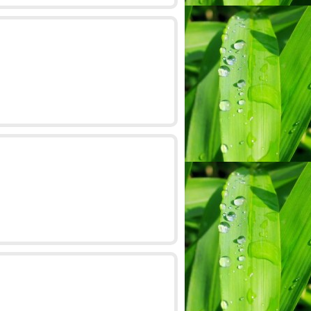
fa - Bekasi
Eko - Klaten
Rifaldi - Malang
 Diterima. Wah Anak
Paketannya Saya Terima Hari
Terima Kasih, Kemaren B
n. Terima Kasih!...
Senin.. Thx 08132804xxxx...
Bisa COD Ke Kost S
08215237xxxx...