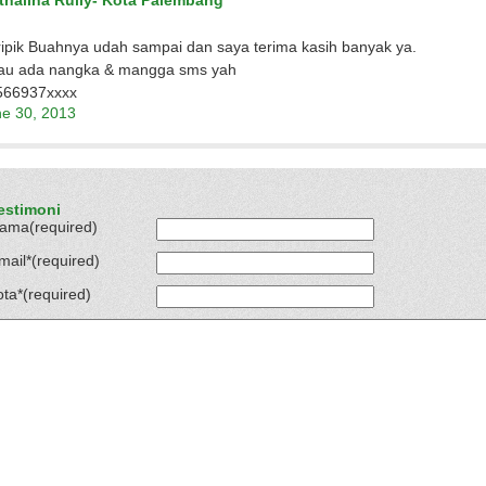
thalina Rully- Kota Palembang
ipik Buahnya udah sampai dan saya terima kasih banyak ya.
lau ada nangka & mangga sms yah
566937xxxx
e 30, 2013
estimoni
ama(required)
mail*(required)
ota*(required)