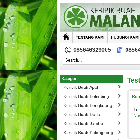
TENTANG KAMI
HUBUNGI KAMI
085646329005
0856
Kategori
Tes
Keripik Buah Apel
Keripik Buah Belimbing
Ren
Keripik Buah Bengkuang
Tri
Keripik Buah Durian
No
Keripik Buah Jambu
Keripik Buah Kelengkeng