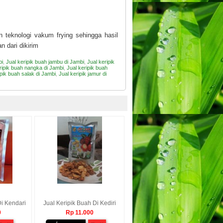
 teknologi vakum frying sehingga hasil
 dari dikirim
bi
,
Jual keripik buah jambu di Jambi
,
Jual keripik
ripik buah nangka di Jambi
,
Jual keripik buah
ipik buah salak di Jambi
,
Jual keripik jamur di
Di Kendari
Jual Keripik Buah Di Kediri
0
Rp 11.000