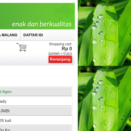
A MALANG
DAFTAR ISI
Shopping cart:
Rp 0
Jumlah =
0
pcs
Keranjang
st Agen
ady
 JMBI
8 kali
0g Kg