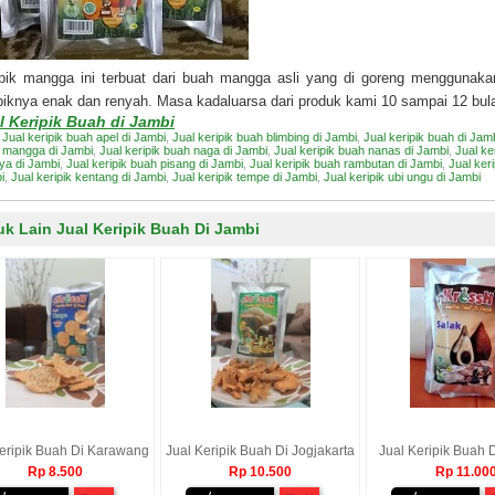
ipik mangga ini terbuat dari buah mangga asli yang di goreng menggunakan
piknya enak dan renyah. Masa kadaluarsa dari produk kami 10 sampai 12 bulan
l Keripik Buah di Jambi
:
Jual keripik buah apel di Jambi
,
Jual keripik buah blimbing di Jambi
,
Jual keripik buah di Jam
 mangga di Jambi
,
Jual keripik buah naga di Jambi
,
Jual keripik buah nanas di Jambi
,
Jual ke
ya di Jambi
,
Jual keripik buah pisang di Jambi
,
Jual keripik buah rambutan di Jambi
,
Jual ker
i
,
Jual keripik kentang di Jambi
,
Jual keripik tempe di Jambi
,
Jual keripik ubi ungu di Jambi
k Lain Jual Keripik Buah Di Jambi
eripik Buah Di Karawang
Jual Keripik Buah Di Jogjakarta
Jual Keripik Buah 
Rp 8.500
Rp 10.500
Rp 11.00