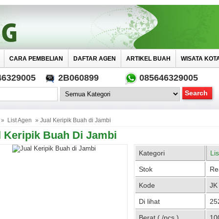
CARA PEMBELIAN
DAFTAR AGEN
ARTIKEL BUAH
WISATA KOT
46329005
2B060899
085646329005
»
List Agen
» Jual Keripik Buah di Jambi
l Keripik Buah Di Jambi
Kategori
Li
Stok
Re
Kode
JK
Di lihat
252
Berat ( /pcs )
10