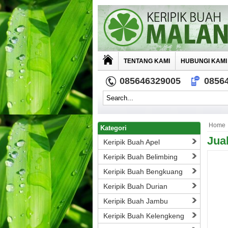
TENTANG KAMI
HUBUNGI KAMI
085646329005
0856
Home
Kategori
Jua
Keripik Buah Apel
Keripik Buah Belimbing
Keripik Buah Bengkuang
Keripik Buah Durian
Keripik Buah Jambu
Keripik Buah Kelengkeng