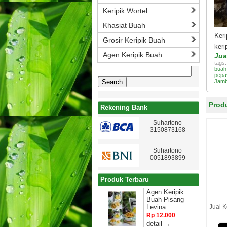
Keripik Wortel
Khasiat Buah
Ker
Grosir Keripik Buah
keri
Agen Keripik Buah
Jua
tags
Search
buah
pepa
for:
Jamb
Produ
Rekening Bank
Suhartono
3150873168
Suhartono
0051893899
Produk Terbaru
Agen Keripik
Buah Pisang
Levina
Jual K
Rp 12.000
detail →