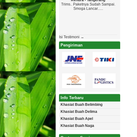
Rendra - Tangerang
Maryono
Trims.. Paketnya Sudah Sampai.
Top Markotop
Smoga Lancar......
Paketanya Ga
Jadwal , Yang
Aman Tanpa Caca
Akan Pes
Isi Testimoni →
Pengiriman
Info Terbaru
Khasiat Buah Belimbing
Khasiat Buah Delima
Khasiat Buah Apel
Khasiat Buah Naga