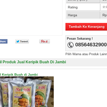
Rating
Harga
Rp
Pesan Sekarang !
08564632900
Pilih Warna atau Produk Lain
il Produk Jual Keripik Buah Di Jambi
l Keripik Buah di Jambi