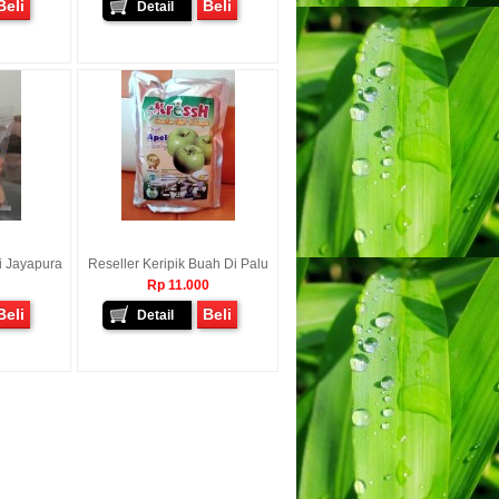
Beli
Beli
Detail
i Jayapura
Reseller Keripik Buah Di Palu
Rp 11.000
Beli
Beli
Detail