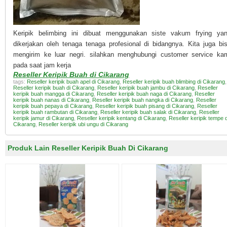
Keripik belimbing ini dibuat menggunakan siste vakum frying ya
dikerjakan oleh tenaga tenaga profesional di bidangnya. Kita juga bi
mengirim ke luar negri. silahkan menghubungi customer service ka
pada saat jam kerja
Reseller Keripik Buah di Cikarang
tags:
Reseller keripik buah apel di Cikarang
,
Reseller keripik buah blimbing di Cikarang
,
Reseller keripik buah di Cikarang
,
Reseller keripik buah jambu di Cikarang
,
Reseller
keripik buah mangga di Cikarang
,
Reseller keripik buah naga di Cikarang
,
Reseller
keripik buah nanas di Cikarang
,
Reseller keripik buah nangka di Cikarang
,
Reseller
keripik buah pepaya di Cikarang
,
Reseller keripik buah pisang di Cikarang
,
Reseller
keripik buah rambutan di Cikarang
,
Reseller keripik buah salak di Cikarang
,
Reseller
keripik jamur di Cikarang
,
Reseller keripik kentang di Cikarang
,
Reseller keripik tempe d
Cikarang
,
Reseller keripik ubi ungu di Cikarang
Produk Lain Reseller Keripik Buah Di Cikarang