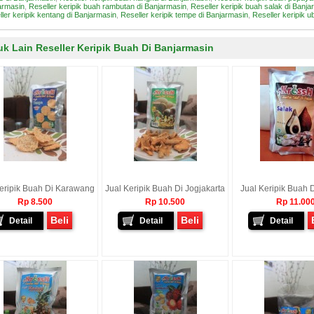
armasin
,
Reseller keripik buah rambutan di Banjarmasin
,
Reseller keripik buah salak di Banja
ler keripik kentang di Banjarmasin
,
Reseller keripik tempe di Banjarmasin
,
Reseller keripik u
k Lain Reseller Keripik Buah Di Banjarmasin
eripik Buah Di Karawang
Jual Keripik Buah Di Jogjakarta
Jual Keripik Buah 
Rp 8.500
Rp 10.500
Rp 11.00
Beli
Beli
Detail
Detail
Detail