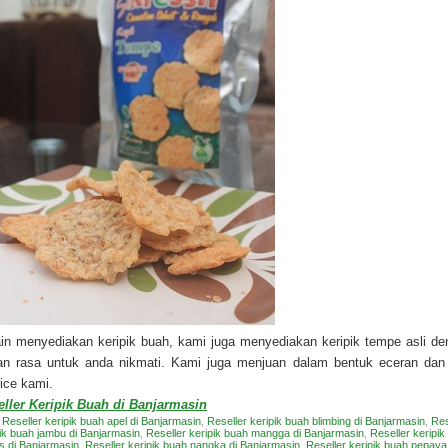
in menyediakan keripik buah, kami juga menyediakan keripik tempe asli d
ian rasa untuk anda nikmati. Kami juga menjuan dalam bentuk eceran dan
ice kami.
eller Keripik Buah di Banjarmasin
:
Reseller keripik buah apel di Banjarmasin
,
Reseller keripik buah blimbing di Banjarmasin
,
Res
ik buah jambu di Banjarmasin
,
Reseller keripik buah mangga di Banjarmasin
,
Reseller keripi
s di Banjarmasin
,
Reseller keripik buah nangka di Banjarmasin
,
Reseller keripik buah pepaya