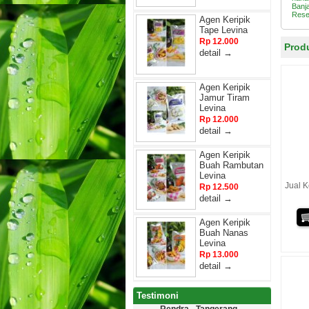
Banj
Resel
Agen Keripik
Tape Levina
Rp 12.000
Produ
detail →
Agen Keripik
Jamur Tiram
Levina
Rp 12.000
detail →
Agen Keripik
Buah Rambutan
Levina
Jual K
Rp 12.500
detail →
Agen Keripik
Buah Nanas
Levina
Rp 13.000
detail →
Testimoni