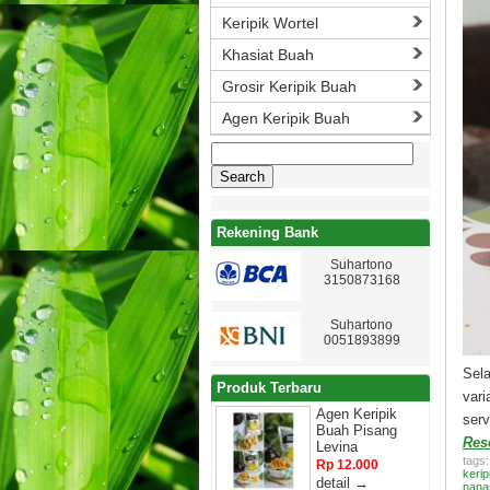
Keripik Wortel
Khasiat Buah
Grosir Keripik Buah
Agen Keripik Buah
Search
for:
Rekening Bank
Suhartono
3150873168
Suhartono
0051893899
Sela
Produk Terbaru
var
Agen Keripik
serv
Buah Pisang
Res
Levina
tags
Rp 12.000
kerip
detail →
nana