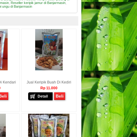
rmasin
,
Reseller keripik jamur di Banjarmasin
,
bi ungu di Banjarmasin
Di Kendari
Jual Keripik Buah Di Kediri
0
Rp 11.000
Beli
Beli
Detail