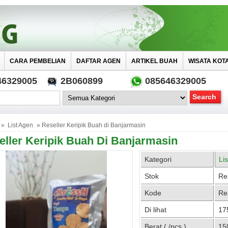
CARA PEMBELIAN
DAFTAR AGEN
ARTIKEL BUAH
WISATA KOT
46329005
2B060899
085646329005
»
List Agen
» Reseller Keripik Buah di Banjarmasin
eller Keripik Buah Di Banjarmasin
Kategori
Li
Stok
Re
Kode
Re
Di lihat
175
Berat ( /pcs )
15