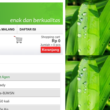
A MALANG
DAFTAR ISI
Shopping cart:
Rp 0
Jumlah =
0
pcs
Keranjang
st Agen
ady
s-BJMSN
0 kali
0g Kg