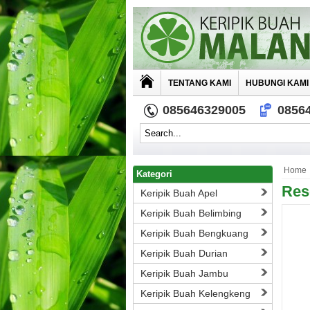
TENTANG KAMI
HUBUNGI KAMI
085646329005
0856
Home
Kategori
Res
Keripik Buah Apel
Keripik Buah Belimbing
Keripik Buah Bengkuang
Keripik Buah Durian
Keripik Buah Jambu
Keripik Buah Kelengkeng