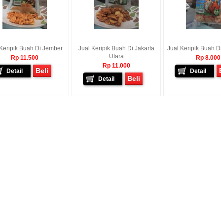
ediri
Donny - Semarang
Agus Topo - Pekalongan
 Walaupun
Pak Kirimannya Sudah Sampai,
Pak Paketannya Sudah Datang,
pai Sesuai
Terimakasi Pak. 08770013xxxx...
Terimajasih 08774789xxxx...
ting Barang
ain Kali Saya
gi...
 Keripik Buah Di Jember
Jual Keripik Buah Di Jakarta
Jual Keripik Buah D
Utara
Rp 11.500
Rp 8.000
Rp 11.000
Beli
Detail
Detail
Beli
Detail