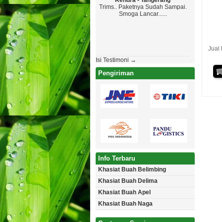
Rendra - Tangerang
Maryono - K
Trims.. Paketnya Sudah Sampai.
Top Markotop, Ya
Smoga Lancar......
Paketanya Ga Sam
Jadwal , Yang Pen
Aman Tanpa Cacat. L
Akan Pesan La
Jual
Isi Testimoni →
Pengiriman
Info Terbaru
Khasiat Buah Belimbing
Khasiat Buah Delima
Khasiat Buah Apel
Khasiat Buah Naga