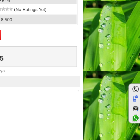
(No Ratings Yet)
 8.500
5
nya