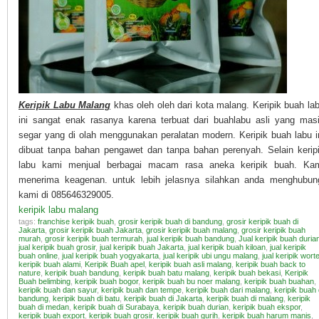
Keripik Labu Malang
khas oleh oleh dari kota malang. Keripik buah la
ini sangat enak rasanya karena terbuat dari buahlabu asli yang mas
segar yang di olah menggunakan peralatan modern. Keripik buah labu i
dibuat tanpa bahan pengawet dan tanpa bahan perenyah. Selain kerip
labu kami menjual berbagai macam rasa aneka keripik buah. Ka
menerima keagenan. untuk lebih jelasnya silahkan anda menghubun
kami di 085646329005.
keripik labu malang
tags:
franchise keripik buah
,
grosir keripik buah di bandung
,
grosir keripik buah di
Jakarta
,
grosir keripik buah Jakarta
,
grosir keripik buah malang
,
grosir keripik buah
murah
,
grosir keripik buah termurah
,
jual keripik buah bandung
,
Jual keripik buah duria
jual keripik buah grosir
,
jual keripik buah Jakarta
,
jual keripik buah kiloan
,
jual keripik
buah online
,
jual keripik buah yogyakarta
,
jual keripik ubi ungu malang
,
jual keripik worte
keripik buah alami
,
Keripik Buah apel
,
keripik buah asli malang
,
keripik buah back to
nature
,
keripik buah bandung
,
keripik buah batu malang
,
keripik buah bekasi
,
Keripik
Buah belimbing
,
keripik buah bogor
,
keripik buah bu noer malang
,
keripik buah buahan
,
keripik buah dan sayur
,
keripik buah dan tempe
,
keripik buah dari malang
,
keripik buah 
bandung
,
keripik buah di batu
,
keripik buah di Jakarta
,
keripik buah di malang
,
keripik
buah di medan
,
keripik buah di Surabaya
,
keripik buah durian
,
keripik buah ekspor
,
keripik buah export
,
keripik buah grosir
,
keripik buah gurih
,
keripik buah harum manis
,