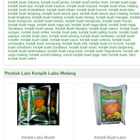
keripik buah Jakarta
,
keripik buah jambu
,
keripik buah jambu mete
,
keripik buah jogja
,
keripik buah jual
,
keripik buah kaskus
,
keripik buah kayavit
,
keripik buah khas malang
,
keripik buah khatulistiwa
,
keripik buah kiloan
,
keripik buah kressh
,
keripik buah labu
,
keripik buah lampung
,
keripik buah lancar jaya
,
keripik buah lancar jaya malang
,
keripik
buah lengkeng
,
keripik buah malang
,
keripik buah manga
,
keripik buah manggis
,
keripik
buah mangrove
,
keripik buah medan
,
keripik buah mengkudu
,
keripik buah murah
,
keripik buah naga
,
keripik buah naga asli
,
keripik buah naga dijual
,
keripik buah naga
Surabaya
,
keripik buah nanas
,
Keripik Buah Nangka
,
keripik buah nature
,
keripik buah
ocegan
,
keripik buah online
,
keripik buah pala
,
keripik buah paling murah
,
keripik buah
papaya
,
keripik buah pare
,
keripik buah pisang
,
keripik buah rambutan
,
keripik buah
reseller
,
keripik buah salak
,
keripik buah sayur
,
keripik buah selecta
,
keripik buah
semangka
,
keripik buah semarang
,
keripik buah sifa
,
keripik buah so kressh
,
keripik
buah sukabumi
,
keripik buah Surabaya
,
keripik buah swari
,
keripik buah tangerang
,
keripik buah tasikmalaya
,
keripik buah yang enak
,
keripik buah Yogyakarta
,
keripik ubi
ungu malang
,
keripik wortel malang
,
mesin keripik buah jogja
,
toko keripik buah
,
toko
keripik buah online
Produk Lain Keripik Labu Malang
Keripik Labu Murah
Keripik Buah Labu