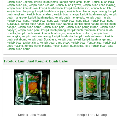
keripik buah Jakarta
,
keripik buah jambu
,
keripik buah jambu mete
,
keripik buah jogja
,
keripik buah jual
,
keripik buah kaskus
,
keripik buah kayavit
,
keripik buah khas malang
,
keripik buah khatulistiwa
,
keripik buah kiloan
,
keripik buah kressh
,
keripik buah labu
,
keripik buah lampung
,
keripik buah lancar jaya
,
keripik buah lancar jaya malang
,
keripik
buah lengkeng
,
keripik buah malang
,
keripik buah manga
,
keripik buah manggis
,
keripik
buah mangrove
,
keripik buah medan
,
keripik buah mengkudu
,
keripik buah murah
,
keripik buah naga
,
keripik buah naga asli
,
keripik buah naga dijual
,
keripik buah naga
Surabaya
,
keripik buah nanas
,
Keripik Buah Nangka
,
keripik buah nature
,
keripik buah
ocegan
,
keripik buah online
,
keripik buah pala
,
keripik buah paling murah
,
keripik buah
papaya
,
keripik buah pare
,
keripik buah pisang
,
keripik buah rambutan
,
keripik buah
reseller
,
keripik buah salak
,
keripik buah sayur
,
keripik buah selecta
,
keripik buah
semangka
,
keripik buah semarang
,
keripik buah sifa
,
keripik buah so kressh
,
keripik
buah sukabumi
,
keripik buah Surabaya
,
keripik buah swari
,
keripik buah tangerang
,
keripik buah tasikmalaya
,
keripik buah yang enak
,
keripik buah Yogyakarta
,
keripik ubi
ungu malang
,
keripik wortel malang
,
mesin keripik buah jogja
,
toko keripik buah
,
toko
keripik buah online
Produk Lain Jual Keripik Buah Labu
Keripik Labu Murah
Keripik Labu Malang