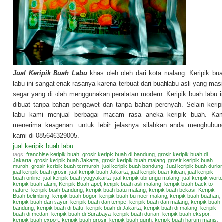
Jual Keripik Buah Labu
khas oleh oleh dari kota malang. Keripik bu
labu ini sangat enak rasanya karena terbuat dari buahlabu asli yang mas
segar yang di olah menggunakan peralatan modern. Keripik buah labu i
dibuat tanpa bahan pengawet dan tanpa bahan perenyah. Selain kerip
labu kami menjual berbagai macam rasa aneka keripik buah. Ka
menerima keagenan. untuk lebih jelasnya silahkan anda menghubun
kami di 085646329005.
jual keripik buah labu
tags:
franchise keripik buah
,
grosir keripik buah di bandung
,
grosir keripik buah di
Jakarta
,
grosir keripik buah Jakarta
,
grosir keripik buah malang
,
grosir keripik buah
murah
,
grosir keripik buah termurah
,
jual keripik buah bandung
,
Jual keripik buah duria
jual keripik buah grosir
,
jual keripik buah Jakarta
,
jual keripik buah kiloan
,
jual keripik
buah online
,
jual keripik buah yogyakarta
,
jual keripik ubi ungu malang
,
jual keripik worte
keripik buah alami
,
Keripik Buah apel
,
keripik buah asli malang
,
keripik buah back to
nature
,
keripik buah bandung
,
keripik buah batu malang
,
keripik buah bekasi
,
Keripik
Buah belimbing
,
keripik buah bogor
,
keripik buah bu noer malang
,
keripik buah buahan
,
keripik buah dan sayur
,
keripik buah dan tempe
,
keripik buah dari malang
,
keripik buah 
bandung
,
keripik buah di batu
,
keripik buah di Jakarta
,
keripik buah di malang
,
keripik
buah di medan
,
keripik buah di Surabaya
,
keripik buah durian
,
keripik buah ekspor
,
keripik buah export
,
keripik buah grosir
,
keripik buah gurih
,
keripik buah harum manis
,