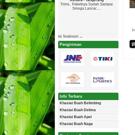
Rendra - Tangerang
Maryon
Trims.. Paketnya Sudah Sampai.
Top Markoto
Smoga Lancar......
Paketanya G
Jadwal , Yan
Aman Tanpa Cac
Akan Pe
K
Isi Testimoni →
Pengiriman
Info Terbaru
Khasiat Buah Belimbing
Khasiat Buah Delima
Khasiat Buah Apel
Khasiat Buah Naga