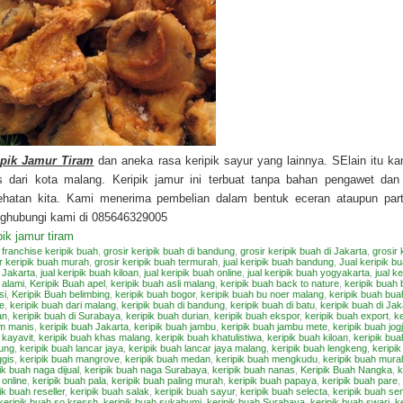
ipik Jamur Tiram
dan aneka rasa keripik sayur yang lainnya. SElain itu ka
s dari kota malang. Keripik jamur ini terbuat tanpa bahan pengawet d
ehatan kita. Kami menerima pembelian dalam bentuk eceran ataupun parta
ghubungi kami di 085646329005
pik jamur tiram
:
franchise keripik buah
,
grosir keripik buah di bandung
,
grosir keripik buah di Jakarta
,
grosir 
r keripik buah murah
,
grosir keripik buah termurah
,
jual keripik buah bandung
,
Jual keripik b
 Jakarta
,
jual keripik buah kiloan
,
jual keripik buah online
,
jual keripik buah yogyakarta
,
jual k
 alami
,
Keripik Buah apel
,
keripik buah asli malang
,
keripik buah back to nature
,
keripik buah
si
,
Keripik Buah belimbing
,
keripik buah bogor
,
keripik buah bu noer malang
,
keripik buah bu
e
,
keripik buah dari malang
,
keripik buah di bandung
,
keripik buah di batu
,
keripik buah di Jak
an
,
keripik buah di Surabaya
,
keripik buah durian
,
keripik buah ekspor
,
keripik buah export
,
ke
m manis
,
keripik buah Jakarta
,
keripik buah jambu
,
keripik buah jambu mete
,
keripik buah jog
 kayavit
,
keripik buah khas malang
,
keripik buah khatulistiwa
,
keripik buah kiloan
,
keripik bu
ung
,
keripik buah lancar jaya
,
keripik buah lancar jaya malang
,
keripik buah lengkeng
,
keripi
gis
,
keripik buah mangrove
,
keripik buah medan
,
keripik buah mengkudu
,
keripik buah mura
ik buah naga dijual
,
keripik buah naga Surabaya
,
keripik buah nanas
,
Keripik Buah Nangka
,
k
online
,
keripik buah pala
,
keripik buah paling murah
,
keripik buah papaya
,
keripik buah pare
,
ik buah reseller
,
keripik buah salak
,
keripik buah sayur
,
keripik buah selecta
,
keripik buah s
keripik buah so kressh
,
keripik buah sukabumi
,
keripik buah Surabaya
,
keripik buah swari
,
k