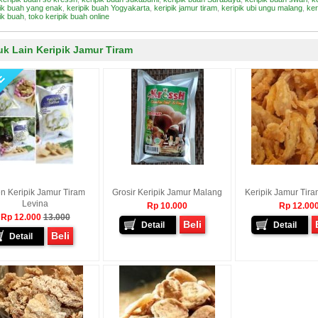
pik buah yang enak
,
keripik buah Yogyakarta
,
keripik jamur tiram
,
keripik ubi ungu malang
,
ker
ik buah
,
toko keripik buah online
k Lain Keripik Jamur Tiram
n Keripik Jamur Tiram
Grosir Keripik Jamur Malang
Keripik Jamur Tir
Levina
Rp 10.000
Rp 12.00
Rp 12.000
13.000
Beli
Detail
Detail
Beli
Detail