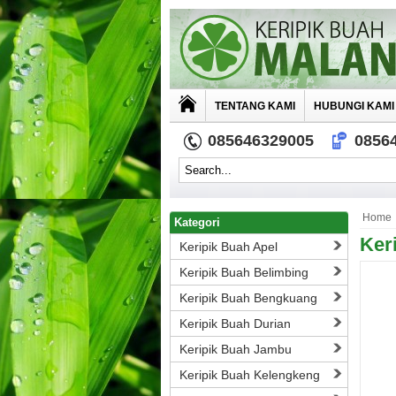
TENTANG KAMI
HUBUNGI KAMI
085646329005
0856
Home
Kategori
Ker
Keripik Buah Apel
Keripik Buah Belimbing
Keripik Buah Bengkuang
Keripik Buah Durian
Keripik Buah Jambu
Keripik Buah Kelengkeng