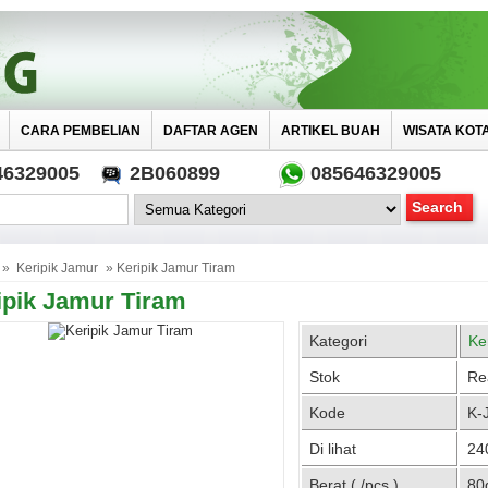
CARA PEMBELIAN
DAFTAR AGEN
ARTIKEL BUAH
WISATA KOT
46329005
2B060899
085646329005
»
Keripik Jamur
» Keripik Jamur Tiram
ipik Jamur Tiram
Kategori
Ke
Stok
Re
Kode
K-
Di lihat
240
Berat ( /pcs )
80