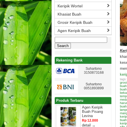
Keripik Wortel
Khasiat Buah
Grosir Keripik Buah
Agen Keripik Buah
Search
for:
Ker
kha
Rekening Bank
kes
men
Suhartono
3150873168
keri
tags
grosi
Suhartono
buah
0051893899
buah
beka
temp
med
Produk Terbaru
haru
buah
Agen Keripik
lamp
Buah Pisang
mang
Levina
kerip
buah 
Rp 12.000
kerip
detail →
sifa
,