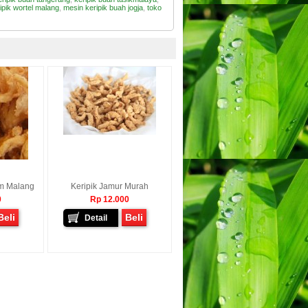
ipik wortel malang
,
mesin keripik buah jogja
,
toko
am Malang
Keripik Jamur Murah
0
Rp 12.000
Beli
Beli
Detail