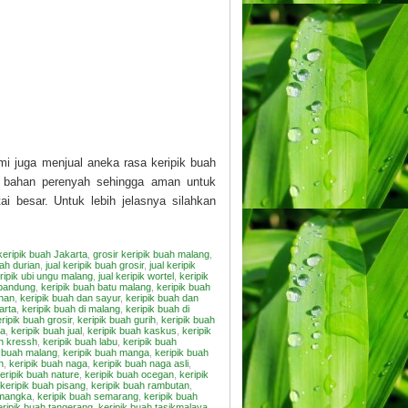
mi juga menjual aneka rasa keripik buah
an bahan perenyah sehingga aman untuk
i besar. Untuk lebih jelasnya silahkan
keripik buah Jakarta
,
grosir keripik buah malang
,
uah durian
,
jual keripik buah grosir
,
jual keripik
eripik ubi ungu malang
,
jual keripik wortel
,
keripik
 bandung
,
keripik buah batu malang
,
keripik buah
ahan
,
keripik buah dan sayur
,
keripik buah dan
arta
,
keripik buah di malang
,
keripik buah di
ripik buah grosir
,
keripik buah gurih
,
keripik buah
ja
,
keripik buah jual
,
keripik buah kaskus
,
keripik
ah kressh
,
keripik buah labu
,
keripik buah
k buah malang
,
keripik buah manga
,
keripik buah
h
,
keripik buah naga
,
keripik buah naga asli
,
eripik buah nature
,
keripik buah ocegan
,
keripik
keripik buah pisang
,
keripik buah rambutan
,
emangka
,
keripik buah semarang
,
keripik buah
eripik buah tangerang
,
keripik buah tasikmalaya
,