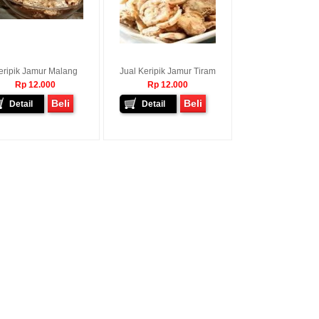
o - Kediri
Donny - Semarang
Agus Topo - Pekalong
p, Ya Walaupun
Pak Kirimannya Sudah Sampai,
Pak Paketannya Sudah Da
a Sampai Sesuai
Terimakasi Pak. 08770013xxxx...
Terimajasih 08774789xxx
g Penting Barang
at. Lain Kali Saya
san Lagi...
eripik Jamur Malang
Jual Keripik Jamur Tiram
Rp 12.000
Rp 12.000
Beli
Beli
Detail
Detail