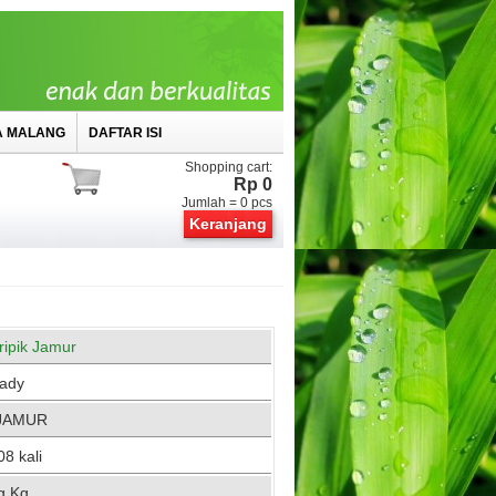
A MALANG
DAFTAR ISI
Shopping cart:
Rp 0
Jumlah =
0
pcs
Keranjang
ripik Jamur
ady
JAMUR
8 kali
g Kg