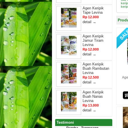
keri
kerip
Agen Keripik
Tape Levina
Rp 12.000
Produ
detail →
Agen Keripik
Jamur Tiram
Levina
Rp 12.000
detail →
Agen Keripik
Buah Rambutan
Levina
Rp 12.500
Age
detail →
Agen Keripik
Buah Nanas
Levina
Rp 13.000
detail →
Testimoni