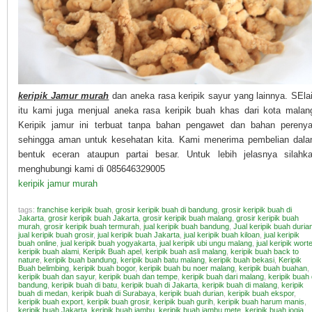
keripik Jamur murah
dan aneka rasa keripik sayur yang lainnya. SEla
itu kami juga menjual aneka rasa keripik buah khas dari kota malan
Keripik jamur ini terbuat tanpa bahan pengawet dan bahan pereny
sehingga aman untuk kesehatan kita. Kami menerima pembelian dal
bentuk eceran ataupun partai besar. Untuk lebih jelasnya silahk
menghubungi kami di 085646329005
keripik jamur murah
tags:
franchise keripik buah
,
grosir keripik buah di bandung
,
grosir keripik buah di
Jakarta
,
grosir keripik buah Jakarta
,
grosir keripik buah malang
,
grosir keripik buah
murah
,
grosir keripik buah termurah
,
jual keripik buah bandung
,
Jual keripik buah duria
jual keripik buah grosir
,
jual keripik buah Jakarta
,
jual keripik buah kiloan
,
jual keripik
buah online
,
jual keripik buah yogyakarta
,
jual keripik ubi ungu malang
,
jual keripik worte
keripik buah alami
,
Keripik Buah apel
,
keripik buah asli malang
,
keripik buah back to
nature
,
keripik buah bandung
,
keripik buah batu malang
,
keripik buah bekasi
,
Keripik
Buah belimbing
,
keripik buah bogor
,
keripik buah bu noer malang
,
keripik buah buahan
,
keripik buah dan sayur
,
keripik buah dan tempe
,
keripik buah dari malang
,
keripik buah 
bandung
,
keripik buah di batu
,
keripik buah di Jakarta
,
keripik buah di malang
,
keripik
buah di medan
,
keripik buah di Surabaya
,
keripik buah durian
,
keripik buah ekspor
,
keripik buah export
,
keripik buah grosir
,
keripik buah gurih
,
keripik buah harum manis
,
keripik buah Jakarta
,
keripik buah jambu
,
keripik buah jambu mete
,
keripik buah jogja
,