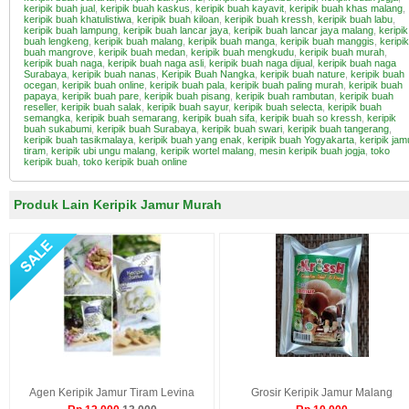
keripik buah jual
,
keripik buah kaskus
,
keripik buah kayavit
,
keripik buah khas malang
,
keripik buah khatulistiwa
,
keripik buah kiloan
,
keripik buah kressh
,
keripik buah labu
,
keripik buah lampung
,
keripik buah lancar jaya
,
keripik buah lancar jaya malang
,
keripik
buah lengkeng
,
keripik buah malang
,
keripik buah manga
,
keripik buah manggis
,
keripik
buah mangrove
,
keripik buah medan
,
keripik buah mengkudu
,
keripik buah murah
,
keripik buah naga
,
keripik buah naga asli
,
keripik buah naga dijual
,
keripik buah naga
Surabaya
,
keripik buah nanas
,
Keripik Buah Nangka
,
keripik buah nature
,
keripik buah
ocegan
,
keripik buah online
,
keripik buah pala
,
keripik buah paling murah
,
keripik buah
papaya
,
keripik buah pare
,
keripik buah pisang
,
keripik buah rambutan
,
keripik buah
reseller
,
keripik buah salak
,
keripik buah sayur
,
keripik buah selecta
,
keripik buah
semangka
,
keripik buah semarang
,
keripik buah sifa
,
keripik buah so kressh
,
keripik
buah sukabumi
,
keripik buah Surabaya
,
keripik buah swari
,
keripik buah tangerang
,
keripik buah tasikmalaya
,
keripik buah yang enak
,
keripik buah Yogyakarta
,
keripik jam
tiram
,
keripik ubi ungu malang
,
keripik wortel malang
,
mesin keripik buah jogja
,
toko
keripik buah
,
toko keripik buah online
Produk Lain Keripik Jamur Murah
Agen Keripik Jamur Tiram Levina
Grosir Keripik Jamur Malang