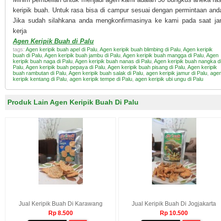
keripik buah. Untuk rasa bisa di campur sesuai dengan permintaan and
Jika sudah silahkana anda mengkonfirmasinya ke kami pada saat j
kerja
Agen Keripik Buah di Palu
tags:
Agen keripik buah apel di Palu
,
Agen keripik buah blimbing di Palu
,
Agen keripik
buah di Palu
,
Agen keripik buah jambu di Palu
,
Agen keripik buah mangga di Palu
,
Agen
keripik buah naga di Palu
,
Agen keripik buah nanas di Palu
,
Agen keripik buah nangka d
Palu
,
Agen keripik buah pepaya di Palu
,
Agen keripik buah pisang di Palu
,
Agen keripik
buah rambutan di Palu
,
Agen keripik buah salak di Palu
,
agen keripik jamur di Palu
,
age
keripik kentang di Palu
,
agen keripik tempe di Palu
,
agen keripik ubi ungu di Palu
Produk Lain Agen Keripik Buah Di Palu
Jual Keripik Buah Di Karawang
Jual Keripik Buah Di Jogjakarta
Rp 8.500
Rp 10.500