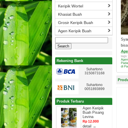
Keripik Wortel
Khasiat Buah
Grosir Keripik Buah
Agen Keripik Buah
Search
Syar
for:
bis
Age
tags
Agen
Rekening Bank
Pada
di P
Suhartono
3150873168
Prod
Suhartono
0051893899
Produk Terbaru
Agen Keripik
Buah Pisang
Levina
Rp 12.000
detail →