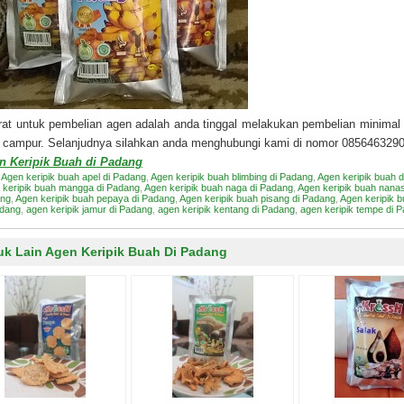
at untuk pembelian agen adalah anda tinggal melakukan pembelian minimal
a campur. Selanjudnya silahkan anda menghubungi kami di nomor 085646329
n Keripik Buah di Padang
:
Agen keripik buah apel di Padang
,
Agen keripik buah blimbing di Padang
,
Agen keripik buah 
 keripik buah mangga di Padang
,
Agen keripik buah naga di Padang
,
Agen keripik buah nana
ng
,
Agen keripik buah pepaya di Padang
,
Agen keripik buah pisang di Padang
,
Agen keripik 
adang
,
agen keripik jamur di Padang
,
agen keripik kentang di Padang
,
agen keripik tempe di 
uk Lain Agen Keripik Buah Di Padang