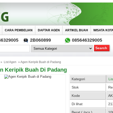
CARA PEMBELIAN
DAFTAR AGEN
ARTIKEL BUAH
WISATA KOT
46329005
2B060899
085646329005
»
List Agen
» Agen Keripik Buah di Padang
n Keripik Buah Di Padang
Kategori
Li
Stok
Re
Kode
AK
Di lihat
213
Berat ( /pcs )
10