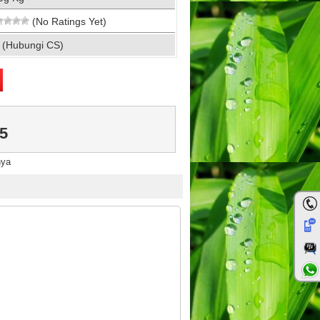
(No Ratings Yet)
 (Hubungi CS)
5
nya