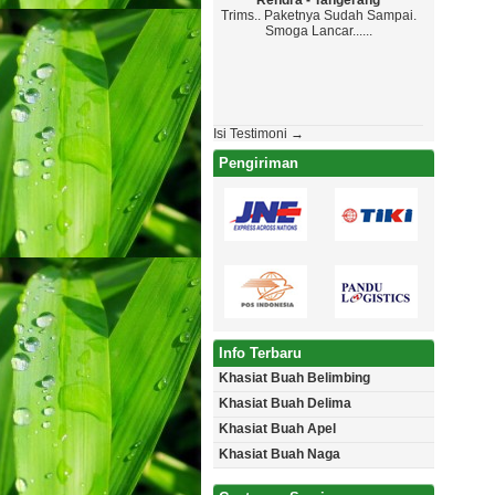
Rendra - Tangerang
Maryono 
Trims.. Paketnya Sudah Sampai.
Top Markotop
Smoga Lancar......
Paketanya Ga 
Jadwal , Yang 
Aman Tanpa Cacat
Akan Pesa
Isi Testimoni →
Pengiriman
Info Terbaru
Khasiat Buah Belimbing
Khasiat Buah Delima
Khasiat Buah Apel
Khasiat Buah Naga