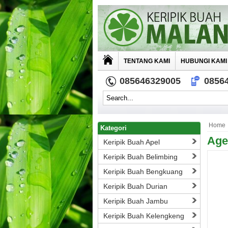
TENTANG KAMI
HUBUNGI KAMI
085646329005
0856
Home
Kategori
Age
Keripik Buah Apel
Keripik Buah Belimbing
Keripik Buah Bengkuang
Keripik Buah Durian
Keripik Buah Jambu
Keripik Buah Kelengkeng