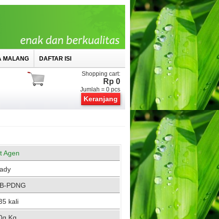
A MALANG
DAFTAR ISI
Shopping cart:
Rp 0
Jumlah =
0
pcs
Keranjang
st Agen
ady
B-PDNG
5 kali
0g Kg