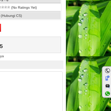
(No Ratings Yet)
 (Hubungi CS)
5
nya