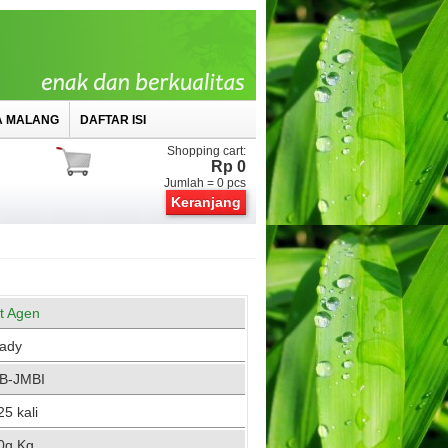
A MALANG
DAFTAR ISI
Shopping cart:
Rp 0
Jumlah =
0
pcs
Keranjang
st Agen
ady
B-JMBI
5 kali
0g Kg