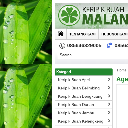
TENTANG KAMI
HUBUNGI KAMI
085646329005
0856
Home
Kategori
Age
Keripik Buah Apel
Keripik Buah Belimbing
Keripik Buah Bengkuang
Keripik Buah Durian
Keripik Buah Jambu
Keripik Buah Kelengkeng