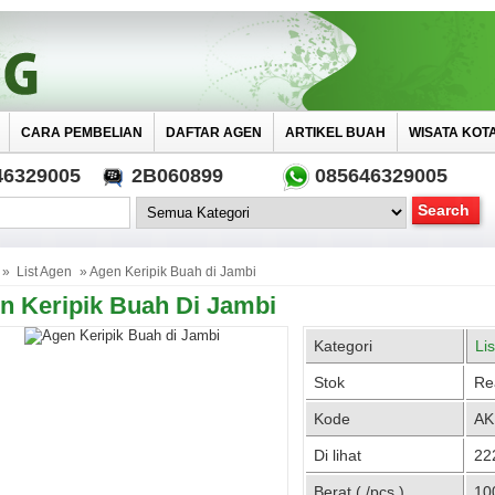
CARA PEMBELIAN
DAFTAR AGEN
ARTIKEL BUAH
WISATA KOT
46329005
2B060899
085646329005
»
List Agen
» Agen Keripik Buah di Jambi
n Keripik Buah Di Jambi
Kategori
Li
Stok
Re
Kode
AK
Di lihat
222
Berat ( /pcs )
10