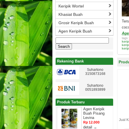
Keripik Wortel
Khasiat Buah
Ter
Grosir Keripik Buah
coc
Agen Keripik Buah
Age
tags
Search
keri
for:
keri
kerip
Rekening Bank
Prod
Suhartono
3150873168
Suhartono
0051893899
Produk Terbaru
Agen Keripik
Buah Pisang
Levina
Jual K
Rp 12.000
detail →