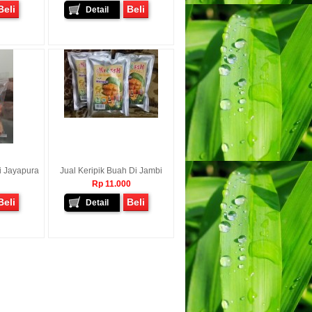
Beli
Beli
Detail
i Jayapura
Jual Keripik Buah Di Jambi
Rp 11.000
Beli
Beli
Detail