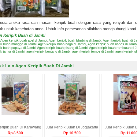
sedia aneka rasa dan macam keripik buah dengan rasa yang renyah dan d
ok untuk kesehatan anda. Untuk info pemesanan silahkan menghubungi kami
n Keripik Buah di Jambi
:
Agen keripik buah apel di Jambi
,
Agen keripik buah blimbing di Jambi
,
Agen keripik buah di J
pik buah mangga di Jambi
,
Agen keripik buah naga di Jambi
,
Agen keripik buah nanas di Jamb
pik buah pepaya di Jambi
,
Agen keripik buah pisang di Jambi
,
Agen keripik buah rambutan di 
ik jamur di Jambi
,
agen keripik kentang di Jambi
,
agen keripik tempe di Jambi
,
agen keripik u
uk Lain Agen Keripik Buah Di Jambi
eripik Buah Di Karawang
Jual Keripik Buah Di Jogjakarta
Jual Keripik Buah 
Rp 8.500
Rp 10.500
Rp 11.00