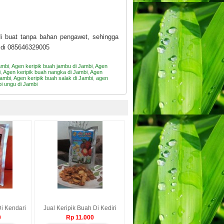
i buat tanpa bahan pengawet, sehingga
 di 085646329005
ambi
,
Agen keripik buah jambu di Jambi
,
Agen
i
,
Agen keripik buah nangka di Jambi
,
Agen
Jambi
,
Agen keripik buah salak di Jambi
,
agen
bi ungu di Jambi
Di Kendari
Jual Keripik Buah Di Kediri
0
Rp 11.000