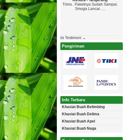
Rendra - Tangerang
Maryon
Trims.. Paketnya Sudah Sampai.
Top Markoto
Smoga Lancar......
Paketanya G
Jadwal , Yan
Aman Tanpa Cac
Akan Pe
Isi Testimoni →
Pengiriman
Info Terbaru
Khasiat Buah Belimbing
Khasiat Buah Delima
Khasiat Buah Apel
Khasiat Buah Naga