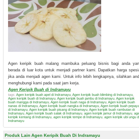
Agen keripik buah malang mambuka peluang bisnis bagi anda ya
berada di luar kota untuk menjadi partner kami. Dapatkan harga spesi
jika anda menjadi agen kami. Untuk info lebih lengkapnya, silahkan an
menghubungi kami pada saat jam kerja.
Agen Keripik Buah di Indramayu
tags:
Agen keripik buah apel di Indramayu
,
Agen keripik buah blimbing di Indramayu
,
Agen keripik buah di Indramayu
,
Agen keripik buah jambu di Indramayu
,
Agen keripik
buah mangga di Indramayu
,
Agen keripik buah naga di Indramayu
,
Agen keripik buah
nanas di Indramayu
,
Agen keripik buah nangka di Indramayu
,
Agen keripik buah pepay
di Indramayu
,
Agen keripik buah pisang di Indramayu
,
Agen keripik buah rambutan di
Indramayu
,
Agen keripik buah salak di Indramayu
,
agen keripik jamur di Indramayu
,
ag
keripik kentang di Indramayu
,
agen keripik tempe di Indramayu
,
agen keripik ubi ungu d
Indramayu
Produk Lain Agen Keripik Buah Di Indramayu