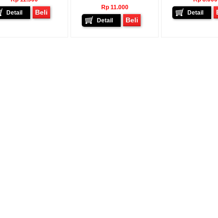
- Kediri
Donny - Semarang
Agus Topo - Pekalonga
, Ya Walaupun
Pak Kirimannya Sudah Sampai,
Pak Paketannya Sudah Dat
Rp 11.000
Beli
Detail
Detail
Sampai Sesuai
Terimakasi Pak. 08770013xxxx...
Terimajasih 08774789xxxx.
Beli
Penting Barang
Detail
. Lain Kali Saya
n Lagi...