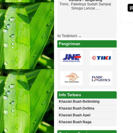
Rendra - Tangerang
Maryono 
Trims.. Paketnya Sudah Sampai.
Top Markotop
Smoga Lancar......
Paketanya Ga 
Jadwal , Yang 
Aman Tanpa Cacat
Akan Pesa
Isi Testimoni →
Pengiriman
Info Terbaru
Khasiat Buah Belimbing
Khasiat Buah Delima
Khasiat Buah Apel
Khasiat Buah Naga