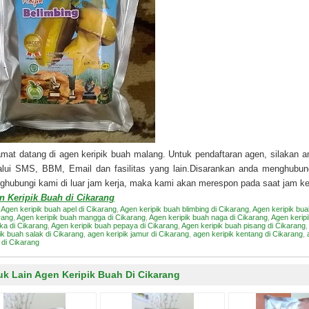
mat datang di agen keripik buah malang. Untuk pendaftaran agen, silakan
alui SMS, BBM, Email dan fasilitas yang lain.Disarankan anda menghubun
hubungi kami di luar jam kerja, maka kami akan merespon pada saat jam ke
n Keripik Buah di Cikarang
:
Agen keripik buah apel di Cikarang
,
Agen keripik buah blimbing di Cikarang
,
Agen keripik bua
rang
,
Agen keripik buah mangga di Cikarang
,
Agen keripik buah naga di Cikarang
,
Agen kerip
ka di Cikarang
,
Agen keripik buah pepaya di Cikarang
,
Agen keripik buah pisang di Cikarang
,
ik buah salak di Cikarang
,
agen keripik jamur di Cikarang
,
agen keripik kentang di Cikarang
,
 di Cikarang
uk Lain Agen Keripik Buah Di Cikarang