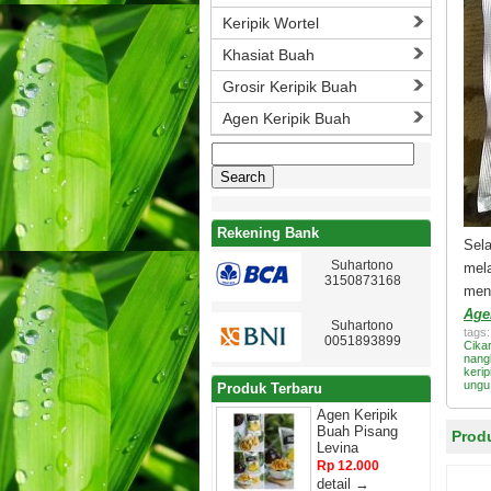
Keripik Wortel
Khasiat Buah
Grosir Keripik Buah
Agen Keripik Buah
Search
for:
Rekening Bank
Sela
Suhartono
mel
3150873168
meng
Age
Suhartono
tags
0051893899
Cika
nang
kerip
ungu
Produk Terbaru
Agen Keripik
Buah Pisang
Prod
Levina
Rp 12.000
detail →