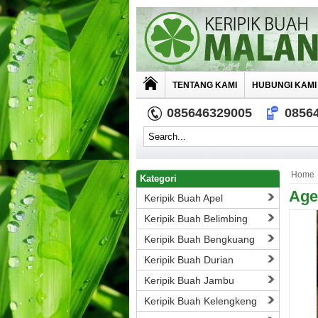
TENTANG KAMI
HUBUNGI KAMI
085646329005
0856
Home
Kategori
Age
Keripik Buah Apel
Keripik Buah Belimbing
Keripik Buah Bengkuang
Keripik Buah Durian
Keripik Buah Jambu
Keripik Buah Kelengkeng