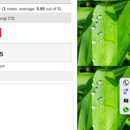
(
1
votes, average:
5.00
out of 5)
ungi CS)
5
nya