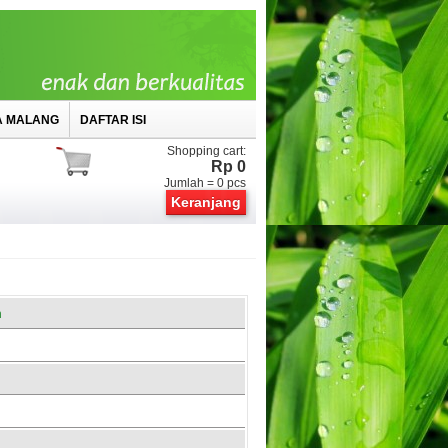
A MALANG
DAFTAR ISI
Shopping cart:
Rp 0
Jumlah =
0
pcs
Keranjang
n