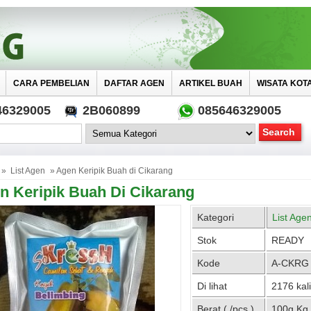
CARA PEMBELIAN
DAFTAR AGEN
ARTIKEL BUAH
WISATA KOT
46329005
2B060899
085646329005
»
List Agen
» Agen Keripik Buah di Cikarang
n Keripik Buah Di Cikarang
Kategori
List Age
Stok
READY
Kode
A-CKRG
Di lihat
2176 kali
Berat ( /pcs )
100g Kg