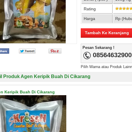
Rating
Harga
Rp (Hub
Pesan Sekarang !
08564632900
Pilih Warna atau Produk Lain
il Produk Agen Keripik Buah Di Cikarang
n Keripik Buah Di Cikarang