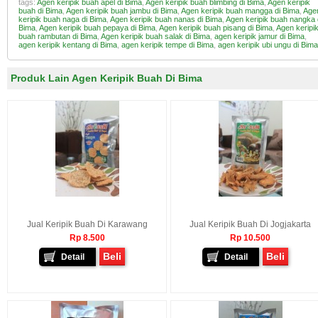
tags:
Agen keripik buah apel di Bima
,
Agen keripik buah blimbing di Bima
,
Agen keripik
buah di Bima
,
Agen keripik buah jambu di Bima
,
Agen keripik buah mangga di Bima
,
Age
keripik buah naga di Bima
,
Agen keripik buah nanas di Bima
,
Agen keripik buah nangka 
Bima
,
Agen keripik buah pepaya di Bima
,
Agen keripik buah pisang di Bima
,
Agen keripi
buah rambutan di Bima
,
Agen keripik buah salak di Bima
,
agen keripik jamur di Bima
,
agen keripik kentang di Bima
,
agen keripik tempe di Bima
,
agen keripik ubi ungu di Bima
Produk Lain Agen Keripik Buah Di Bima
Jual Keripik Buah Di Karawang
Jual Keripik Buah Di Jogjakarta
Rp 8.500
Rp 10.500
Beli
Beli
Detail
Detail