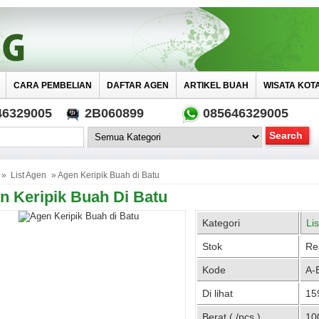
CARA PEMBELIAN
DAFTAR AGEN
ARTIKEL BUAH
WISATA KOT
46329005
2B060899
085646329005
»
List Agen
» Agen Keripik Buah di Batu
n Keripik Buah Di Batu
Kategori
Li
Stok
Re
Kode
A-
Di lihat
159
Berat ( /pcs )
10