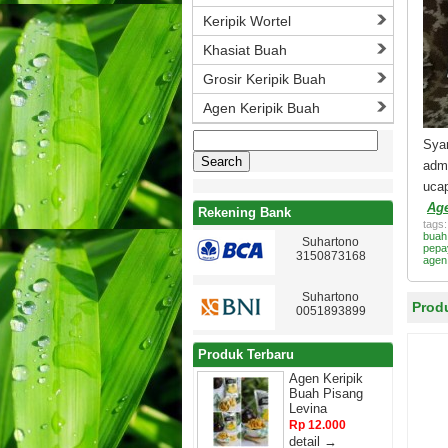
Keripik Wortel
Khasiat Buah
Grosir Keripik Buah
Agen Keripik Buah
Search
Sya
for:
adm
ucap
Age
Rekening Bank
tags
buah
Suhartono
pepa
3150873168
agen 
Suhartono
Prod
0051893899
Produk Terbaru
Agen Keripik
Buah Pisang
Levina
Rp 12.000
detail →