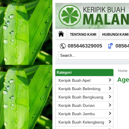
TENTANG KAMI
HUBUNGI KAMI
085646329005
0856
Home
Kategori
Age
Keripik Buah Apel
Keripik Buah Belimbing
Keripik Buah Bengkuang
Keripik Buah Durian
Keripik Buah Jambu
Keripik Buah Kelengkeng