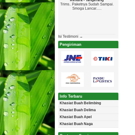
Rendra - Tangerang
Maryon
Trims.. Paketnya Sudah Sampai.
Top Markoto
Smoga Lancar......
Paketanya G
Jadwal , Yan
Aman Tanpa Cac
Akan Pe
Isi Testimoni →
Pengiriman
Info Terbaru
Khasiat Buah Belimbing
Khasiat Buah Delima
Khasiat Buah Apel
Khasiat Buah Naga