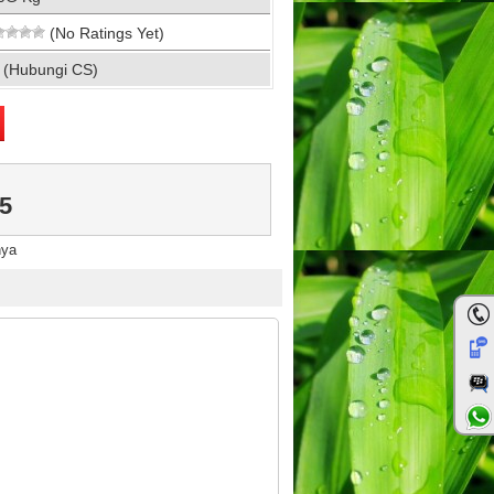
(No Ratings Yet)
 (Hubungi CS)
5
nya