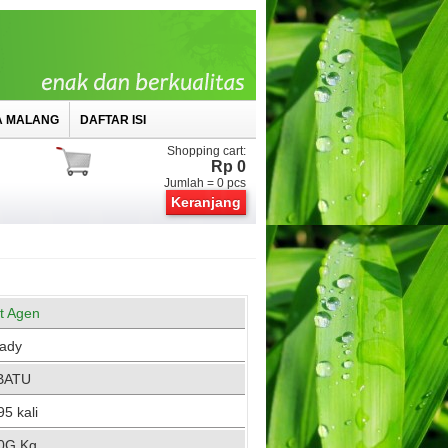
A MALANG
DAFTAR ISI
Shopping cart:
Rp 0
Jumlah =
0
pcs
Keranjang
st Agen
ady
BATU
5 kali
0G Kg