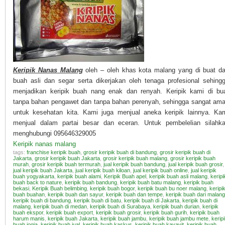
Keripik Nanas Malang
oleh – oleh khas kota malang yang di buat da
buah asli dan segar serta dikerjakan oleh tenaga profesional sehing
menjadikan keripik buah nang enak dan renyah. Keripik kami di bu
tanpa bahan pengawet dan tanpa bahan perenyah, sehingga sangat am
untuk kesehatan kita. Kami juga menjual aneka keripik lainnya. Ka
menjual dalam partai besar dan eceran. Untuk pembelelian silahk
menghubungi 095646329005
Keripik nanas malang
tags:
franchise keripik buah
,
grosir keripik buah di bandung
,
grosir keripik buah di
Jakarta
,
grosir keripik buah Jakarta
,
grosir keripik buah malang
,
grosir keripik buah
murah
,
grosir keripik buah termurah
,
jual keripik buah bandung
,
jual keripik buah grosir
,
jual keripik buah Jakarta
,
jual keripik buah kiloan
,
jual keripik buah online
,
jual keripik
buah yogyakarta
,
keripik buah alami
,
Keripik Buah apel
,
keripik buah asli malang
,
keripi
buah back to nature
,
keripik buah bandung
,
keripik buah batu malang
,
keripik buah
bekasi
,
Keripik Buah belimbing
,
keripik buah bogor
,
keripik buah bu noer malang
,
keripi
buah buahan
,
keripik buah dan sayur
,
keripik buah dan tempe
,
keripik buah dari malang
keripik buah di bandung
,
keripik buah di batu
,
keripik buah di Jakarta
,
keripik buah di
malang
,
keripik buah di medan
,
keripik buah di Surabaya
,
keripik buah durian
,
keripik
buah ekspor
,
keripik buah export
,
keripik buah grosir
,
keripik buah gurih
,
keripik buah
harum manis
,
keripik buah Jakarta
,
keripik buah jambu
,
keripik buah jambu mete
,
kerip
buah jogja
,
keripik buah jual
,
keripik buah kaskus
,
keripik buah kayavit
,
keripik buah