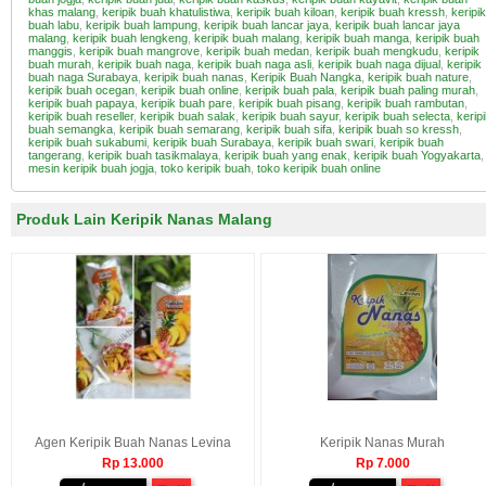
khas malang
,
keripik buah khatulistiwa
,
keripik buah kiloan
,
keripik buah kressh
,
keripik
buah labu
,
keripik buah lampung
,
keripik buah lancar jaya
,
keripik buah lancar jaya
malang
,
keripik buah lengkeng
,
keripik buah malang
,
keripik buah manga
,
keripik buah
manggis
,
keripik buah mangrove
,
keripik buah medan
,
keripik buah mengkudu
,
keripik
buah murah
,
keripik buah naga
,
keripik buah naga asli
,
keripik buah naga dijual
,
keripik
buah naga Surabaya
,
keripik buah nanas
,
Keripik Buah Nangka
,
keripik buah nature
,
keripik buah ocegan
,
keripik buah online
,
keripik buah pala
,
keripik buah paling murah
,
keripik buah papaya
,
keripik buah pare
,
keripik buah pisang
,
keripik buah rambutan
,
keripik buah reseller
,
keripik buah salak
,
keripik buah sayur
,
keripik buah selecta
,
kerip
buah semangka
,
keripik buah semarang
,
keripik buah sifa
,
keripik buah so kressh
,
keripik buah sukabumi
,
keripik buah Surabaya
,
keripik buah swari
,
keripik buah
tangerang
,
keripik buah tasikmalaya
,
keripik buah yang enak
,
keripik buah Yogyakarta
,
mesin keripik buah jogja
,
toko keripik buah
,
toko keripik buah online
Produk Lain Keripik Nanas Malang
Agen Keripik Buah Nanas Levina
Keripik Nanas Murah
Rp 13.000
Rp 7.000