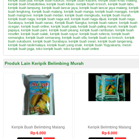
keripik buah jual
,
keripik buah kaskus
,
keripik buah kayavit
,
keripik buah khas malang
,
keripik buah khatulistiwa
,
keripik buah kiloan
,
keripik buah kressh
,
keripik buah labu
,
keripik buah lampung
,
keripik buah lancar jaya
,
keripik buah lancar jaya malang
,
keripik
buah lengkeng
,
keripik buah malang
,
keripik buah manga
,
keripik buah manggis
,
keripik
buah mangrove
,
keripik buah medan
,
keripik buah mengkudu
,
keripik buah murah
,
keripik buah naga
,
keripik buah naga asli
,
keripik buah naga dijual
,
keripik buah naga
Surabaya
,
keripik buah nanas
,
Keripik Buah Nangka
,
keripik buah nature
,
keripik buah
ocegan
,
keripik buah online
,
keripik buah pala
,
keripik buah paling murah
,
keripik buah
papaya
,
keripik buah pare
,
keripik buah pisang
,
keripik buah rambutan
,
keripik buah
reseller
,
keripik buah salak
,
keripik buah sayur
,
keripik buah selecta
,
keripik buah
semangka
,
keripik buah semarang
,
keripik buah sifa
,
keripik buah so kressh
,
keripik
buah sukabumi
,
keripik buah Surabaya
,
keripik buah swari
,
keripik buah tangerang
,
keripik buah tasikmalaya
,
keripik buah yang enak
,
keripik buah Yogyakarta
,
mesin
keripik buah jogja
,
toko keripik buah
,
toko keripik buah online
Produk Lain Keripik Belimbing Murah
Keripik Buah Belimbing Malang
Keripik Belimbing Malang
Rp 6.000
Rp 6.000