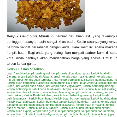
Keripik Belimbing Murah
ini terbuat dari buah asli yang dikeringk
sehinggan rasanya masih sangat khas buah. Selain rasanya yang reny
hargnya sangat bersahabat dengan anda. Kami memiliki aneka makan
keripik buah. Bagi anda yang beringinkan menjadi partner kami di seti
kota. Anda nantinya akan mendapatkan harga yang spesial Untuk li
telpon lancar gak…
Keripik Belimbing Murah
tags:
franchise keripik buah
,
grosir keripik buah di bandung
,
grosir keripik buah di
Jakarta
,
grosir keripik buah Jakarta
,
grosir keripik buah malang
,
grosir keripik buah
murah
,
grosir keripik buah termurah
,
jual keripik belimbing
,
jual keripik buah bandung
,
ju
keripik buah belimbing
,
jual keripik buah grosir
,
jual keripik buah Jakarta
,
jual keripik bu
kiloan
,
jual keripik buah online
,
jual keripik buah yogyakarta
,
keripik belimbing malang
,
keripik belimbing murah
,
keripik buah alami
,
Keripik Buah apel
,
keripik buah asli malang
,
keripik buah back to nature
,
keripik buah bandung
,
keripik buah batu malang
,
keripik
buah bekasi
,
Keripik Buah belimbing
,
keripik buah belimbing malang
,
keripik buah
belimbing murah
,
keripik buah bogor
,
keripik buah bu noer malang
,
keripik buah buahan
keripik buah dan sayur
,
keripik buah dan tempe
,
keripik buah dari malang
,
keripik buah 
bandung
,
keripik buah di batu
,
keripik buah di Jakarta
,
keripik buah di malang
,
keripik
buah di medan
,
keripik buah di Surabaya
,
keripik buah durian
,
keripik buah ekspor
,
keripik buah export
,
keripik buah grosir
,
keripik buah gurih
,
keripik buah harum manis
,
keripik buah Jakarta
,
keripik buah jambu
,
keripik buah jambu mete
,
keripik buah jogja
,