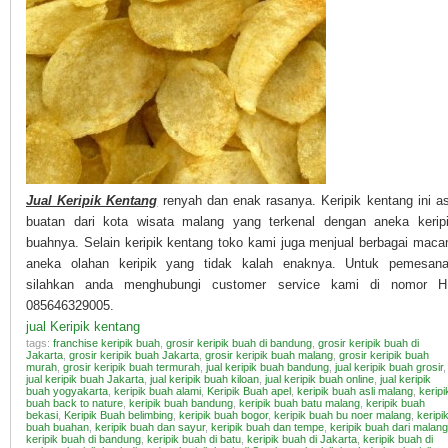
Jual Keripik Kentang
renyah dan enak rasanya. Keripik kentang ini as
buatan dari kota wisata malang yang terkenal dengan aneka kerip
buahnya. Selain keripik kentang toko kami juga menjual berbagai mac
aneka olahan keripik yang tidak kalah enaknya. Untuk pemesan
silahkan anda menghubungi customer service kami di nomor 
085646329005.
jual Keripik kentang
tags:
franchise keripik buah
,
grosir keripik buah di bandung
,
grosir keripik buah di
Jakarta
,
grosir keripik buah Jakarta
,
grosir keripik buah malang
,
grosir keripik buah
murah
,
grosir keripik buah termurah
,
jual keripik buah bandung
,
jual keripik buah grosir
,
jual keripik buah Jakarta
,
jual keripik buah kiloan
,
jual keripik buah online
,
jual keripik
buah yogyakarta
,
keripik buah alami
,
Keripik Buah apel
,
keripik buah asli malang
,
keripi
buah back to nature
,
keripik buah bandung
,
keripik buah batu malang
,
keripik buah
bekasi
,
Keripik Buah belimbing
,
keripik buah bogor
,
keripik buah bu noer malang
,
keripi
buah buahan
,
keripik buah dan sayur
,
keripik buah dan tempe
,
keripik buah dari malang
keripik buah di bandung
,
keripik buah di batu
,
keripik buah di Jakarta
,
keripik buah di