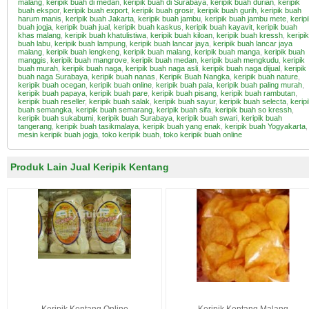
malang
,
keripik buah di medan
,
keripik buah di Surabaya
,
keripik buah durian
,
keripik
buah ekspor
,
keripik buah export
,
keripik buah grosir
,
keripik buah gurih
,
keripik buah
harum manis
,
keripik buah Jakarta
,
keripik buah jambu
,
keripik buah jambu mete
,
kerip
buah jogja
,
keripik buah jual
,
keripik buah kaskus
,
keripik buah kayavit
,
keripik buah
khas malang
,
keripik buah khatulistiwa
,
keripik buah kiloan
,
keripik buah kressh
,
keripik
buah labu
,
keripik buah lampung
,
keripik buah lancar jaya
,
keripik buah lancar jaya
malang
,
keripik buah lengkeng
,
keripik buah malang
,
keripik buah manga
,
keripik buah
manggis
,
keripik buah mangrove
,
keripik buah medan
,
keripik buah mengkudu
,
keripik
buah murah
,
keripik buah naga
,
keripik buah naga asli
,
keripik buah naga dijual
,
keripik
buah naga Surabaya
,
keripik buah nanas
,
Keripik Buah Nangka
,
keripik buah nature
,
keripik buah ocegan
,
keripik buah online
,
keripik buah pala
,
keripik buah paling murah
,
keripik buah papaya
,
keripik buah pare
,
keripik buah pisang
,
keripik buah rambutan
,
keripik buah reseller
,
keripik buah salak
,
keripik buah sayur
,
keripik buah selecta
,
kerip
buah semangka
,
keripik buah semarang
,
keripik buah sifa
,
keripik buah so kressh
,
keripik buah sukabumi
,
keripik buah Surabaya
,
keripik buah swari
,
keripik buah
tangerang
,
keripik buah tasikmalaya
,
keripik buah yang enak
,
keripik buah Yogyakarta
,
mesin keripik buah jogja
,
toko keripik buah
,
toko keripik buah online
Produk Lain Jual Keripik Kentang