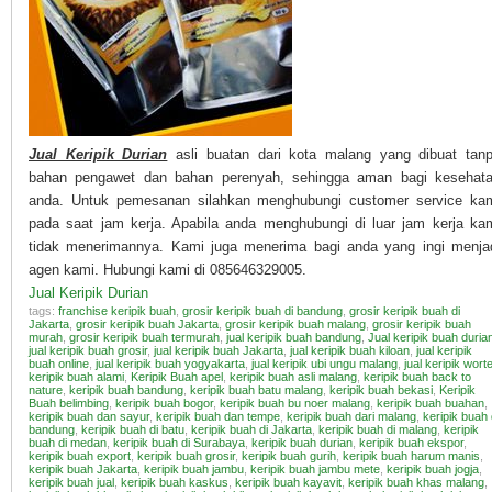
Jual Keripik Durian
asli buatan dari kota malang yang dibuat tan
bahan pengawet dan bahan perenyah, sehingga aman bagi kesehat
anda. Untuk pemesanan silahkan menghubungi customer service ka
pada saat jam kerja. Apabila anda menghubungi di luar jam kerja ka
tidak menerimannya. Kami juga menerima bagi anda yang ingi menja
agen kami. Hubungi kami di 085646329005.
Jual Keripik Durian
tags:
franchise keripik buah
,
grosir keripik buah di bandung
,
grosir keripik buah di
Jakarta
,
grosir keripik buah Jakarta
,
grosir keripik buah malang
,
grosir keripik buah
murah
,
grosir keripik buah termurah
,
jual keripik buah bandung
,
Jual keripik buah duria
jual keripik buah grosir
,
jual keripik buah Jakarta
,
jual keripik buah kiloan
,
jual keripik
buah online
,
jual keripik buah yogyakarta
,
jual keripik ubi ungu malang
,
jual keripik worte
keripik buah alami
,
Keripik Buah apel
,
keripik buah asli malang
,
keripik buah back to
nature
,
keripik buah bandung
,
keripik buah batu malang
,
keripik buah bekasi
,
Keripik
Buah belimbing
,
keripik buah bogor
,
keripik buah bu noer malang
,
keripik buah buahan
,
keripik buah dan sayur
,
keripik buah dan tempe
,
keripik buah dari malang
,
keripik buah 
bandung
,
keripik buah di batu
,
keripik buah di Jakarta
,
keripik buah di malang
,
keripik
buah di medan
,
keripik buah di Surabaya
,
keripik buah durian
,
keripik buah ekspor
,
keripik buah export
,
keripik buah grosir
,
keripik buah gurih
,
keripik buah harum manis
,
keripik buah Jakarta
,
keripik buah jambu
,
keripik buah jambu mete
,
keripik buah jogja
,
keripik buah jual
,
keripik buah kaskus
,
keripik buah kayavit
,
keripik buah khas malang
,