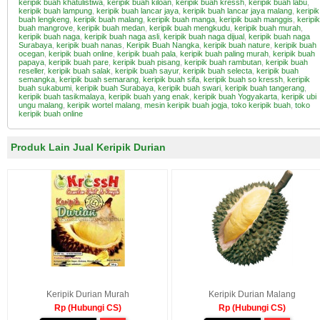
keripik buah khatulistiwa
,
keripik buah kiloan
,
keripik buah kressh
,
keripik buah labu
,
keripik buah lampung
,
keripik buah lancar jaya
,
keripik buah lancar jaya malang
,
keripik
buah lengkeng
,
keripik buah malang
,
keripik buah manga
,
keripik buah manggis
,
keripik
buah mangrove
,
keripik buah medan
,
keripik buah mengkudu
,
keripik buah murah
,
keripik buah naga
,
keripik buah naga asli
,
keripik buah naga dijual
,
keripik buah naga
Surabaya
,
keripik buah nanas
,
Keripik Buah Nangka
,
keripik buah nature
,
keripik buah
ocegan
,
keripik buah online
,
keripik buah pala
,
keripik buah paling murah
,
keripik buah
papaya
,
keripik buah pare
,
keripik buah pisang
,
keripik buah rambutan
,
keripik buah
reseller
,
keripik buah salak
,
keripik buah sayur
,
keripik buah selecta
,
keripik buah
semangka
,
keripik buah semarang
,
keripik buah sifa
,
keripik buah so kressh
,
keripik
buah sukabumi
,
keripik buah Surabaya
,
keripik buah swari
,
keripik buah tangerang
,
keripik buah tasikmalaya
,
keripik buah yang enak
,
keripik buah Yogyakarta
,
keripik ubi
ungu malang
,
keripik wortel malang
,
mesin keripik buah jogja
,
toko keripik buah
,
toko
keripik buah online
Produk Lain Jual Keripik Durian
Keripik Durian Murah
Keripik Durian Malang
Rp (Hubungi CS)
Rp (Hubungi CS)