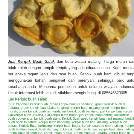
Jual Keripik Buah Salak
dari kota wisata malang. Harga murah ra
tidak kalah dengan keripik keripik yang ada diluaran sana. Kami menju
ber aneka ragam jenis dan rasa buah. Keripik buah kami dibuat tan
menggunakan bahan pengawet dan perenyah, sehingga baik unt
kesehatan anda. Menerima pembelian untuk seluruh wilayah Indonesi
Untuk informasi lebih lanjud, silahkan menghubungi di 085646329005
jual Keripik buah salak
tags:
franchise keripik buah
,
grosir keripik buah di bandung
,
grosir keripik buah di
Jakarta
,
grosir keripik buah Jakarta
,
grosir keripik buah malang
,
grosir keripik buah
murah
,
grosir keripik buah termurah
,
jual keripik buah bandung
,
jual keripik buah grosir
,
jual keripik buah Jakarta
,
jual keripik buah kiloan
,
jual keripik buah online
,
jual keripik
buah yogyakarta
,
keripik buah alami
,
Keripik Buah apel
,
keripik buah asli malang
,
keripi
buah back to nature
,
keripik buah bandung
,
keripik buah batu malang
,
keripik buah
bekasi
,
Keripik Buah belimbing
,
keripik buah bogor
,
keripik buah bu noer malang
,
keripi
buah buahan
,
keripik buah dan sayur
,
keripik buah dan tempe
,
keripik buah dari malang
keripik buah di bandung
,
keripik buah di batu
,
keripik buah di Jakarta
,
keripik buah di