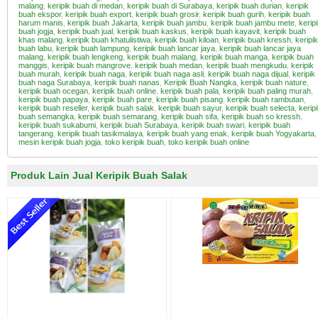
malang
,
keripik buah di medan
,
keripik buah di Surabaya
,
keripik buah durian
,
keripik
buah ekspor
,
keripik buah export
,
keripik buah grosir
,
keripik buah gurih
,
keripik buah
harum manis
,
keripik buah Jakarta
,
keripik buah jambu
,
keripik buah jambu mete
,
kerip
buah jogja
,
keripik buah jual
,
keripik buah kaskus
,
keripik buah kayavit
,
keripik buah
khas malang
,
keripik buah khatulistiwa
,
keripik buah kiloan
,
keripik buah kressh
,
keripik
buah labu
,
keripik buah lampung
,
keripik buah lancar jaya
,
keripik buah lancar jaya
malang
,
keripik buah lengkeng
,
keripik buah malang
,
keripik buah manga
,
keripik buah
manggis
,
keripik buah mangrove
,
keripik buah medan
,
keripik buah mengkudu
,
keripik
buah murah
,
keripik buah naga
,
keripik buah naga asli
,
keripik buah naga dijual
,
keripik
buah naga Surabaya
,
keripik buah nanas
,
Keripik Buah Nangka
,
keripik buah nature
,
keripik buah ocegan
,
keripik buah online
,
keripik buah pala
,
keripik buah paling murah
,
keripik buah papaya
,
keripik buah pare
,
keripik buah pisang
,
keripik buah rambutan
,
keripik buah reseller
,
keripik buah salak
,
keripik buah sayur
,
keripik buah selecta
,
kerip
buah semangka
,
keripik buah semarang
,
keripik buah sifa
,
keripik buah so kressh
,
keripik buah sukabumi
,
keripik buah Surabaya
,
keripik buah swari
,
keripik buah
tangerang
,
keripik buah tasikmalaya
,
keripik buah yang enak
,
keripik buah Yogyakarta
,
mesin keripik buah jogja
,
toko keripik buah
,
toko keripik buah online
Produk Lain Jual Keripik Buah Salak