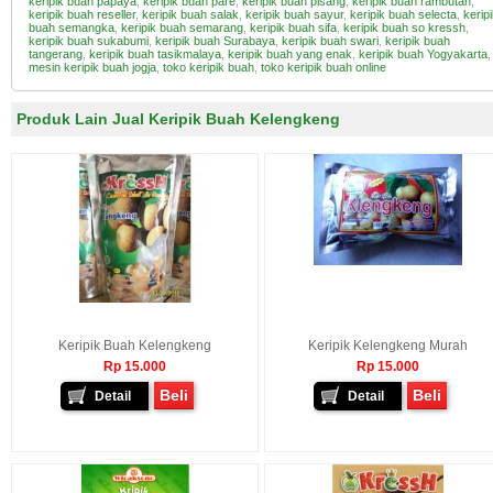
keripik buah papaya
,
keripik buah pare
,
keripik buah pisang
,
keripik buah rambutan
,
keripik buah reseller
,
keripik buah salak
,
keripik buah sayur
,
keripik buah selecta
,
kerip
buah semangka
,
keripik buah semarang
,
keripik buah sifa
,
keripik buah so kressh
,
keripik buah sukabumi
,
keripik buah Surabaya
,
keripik buah swari
,
keripik buah
tangerang
,
keripik buah tasikmalaya
,
keripik buah yang enak
,
keripik buah Yogyakarta
,
mesin keripik buah jogja
,
toko keripik buah
,
toko keripik buah online
Produk Lain Jual Keripik Buah Kelengkeng
Keripik Buah Kelengkeng
Keripik Kelengkeng Murah
Rp 15.000
Rp 15.000
Beli
Beli
Detail
Detail