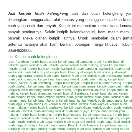
Jual keripik buah kelengkeng
asli dari buah kelengkeng ya
dikeringkan menggunakan alat khusus yang sehingga menjadikan kerip
buah yang enak dan renyah. Keripik ini merupakan keripik yang lumay
banyak peminatnya. Selain keripik kelengkeng ini, kami masih memili
banyak aneka olahan keripik lainnya. Untuk pembelian dalam juml
terterntu nantinya akan kami berikan potongan harga khusus. Hubun
085646329005.
jual Keripik buah kelengkeng
tags:
franchise keripik buah
,
grosir keripik buah di bandung
,
grosir keripik buah di
Jakarta
,
grosir keripik buah Jakarta
,
grosir keripik buah malang
,
grosir keripik buah
murah
,
grosir keripik buah termurah
,
jual keripik buah bandung
,
jual keripik buah grosir
,
jual keripik buah Jakarta
,
jual keripik buah kiloan
,
jual keripik buah online
,
jual keripik
buah yogyakarta
,
keripik buah alami
,
Keripik Buah apel
,
keripik buah asli malang
,
keripi
buah back to nature
,
keripik buah bandung
,
keripik buah batu malang
,
keripik buah
bekasi
,
Keripik Buah belimbing
,
keripik buah bogor
,
keripik buah bu noer malang
,
keripi
buah buahan
,
keripik buah dan sayur
,
keripik buah dan tempe
,
keripik buah dari malang
keripik buah di bandung
,
keripik buah di batu
,
keripik buah di Jakarta
,
keripik buah di
malang
,
keripik buah di medan
,
keripik buah di Surabaya
,
keripik buah durian
,
keripik
buah ekspor
,
keripik buah export
,
keripik buah grosir
,
keripik buah gurih
,
keripik buah
harum manis
,
keripik buah Jakarta
,
keripik buah jambu
,
keripik buah jambu mete
,
kerip
buah jogja
,
keripik buah jual
,
keripik buah kaskus
,
keripik buah kayavit
,
keripik buah
khas malang
,
keripik buah khatulistiwa
,
keripik buah kiloan
,
keripik buah kressh
,
keripik
buah labu
,
keripik buah lampung
,
keripik buah lancar jaya
,
keripik buah lancar jaya
malang
,
keripik buah lengkeng
,
keripik buah malang
,
keripik buah manga
,
keripik buah
manggis
,
keripik buah mangrove
,
keripik buah medan
,
keripik buah mengkudu
,
keripik
buah murah
,
keripik buah naga
,
keripik buah naga asli
,
keripik buah naga dijual
,
keripik
buah naga Surabaya
,
keripik buah nanas
,
Keripik Buah Nangka
,
keripik buah nature
,
keripik buah ocegan
,
keripik buah online
,
keripik buah pala
,
keripik buah paling murah
,