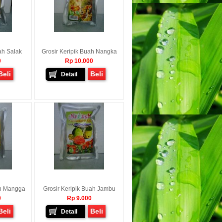
ah Salak
Grosir Keripik Buah Nangka
0
Rp 10.000
Beli
Beli
Detail
ah Mangga
Grosir Keripik Buah Jambu
0
Rp 9.000
Beli
Beli
Detail