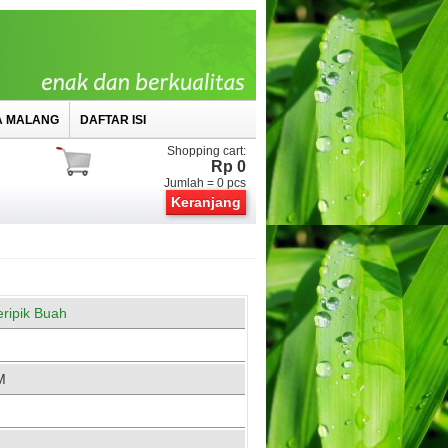
A MALANG
DAFTAR ISI
Shopping cart:
Rp 0
Jumlah =
0
pcs
Keranjang
eripik Buah
M