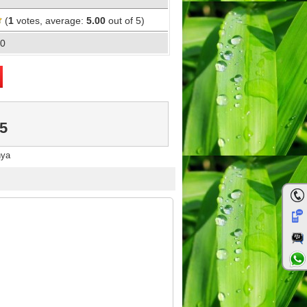
(
1
votes, average:
5.00
out of 5)
00
5
nya