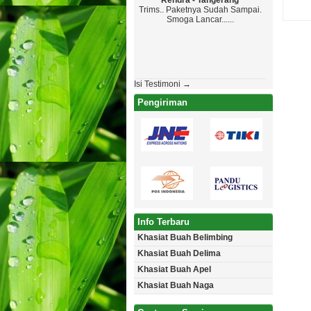
Rendra - Tangerang
Maryono - K
Trims.. Paketnya Sudah Sampai.
Top Markotop, Y
Smoga Lancar......
Paketanya Ga Sa
Jadwal , Yang Pen
Aman Tanpa Cacat. L
Akan Pesan L
Isi Testimoni →
Pengiriman
Info Terbaru
Khasiat Buah Belimbing
Khasiat Buah Delima
Khasiat Buah Apel
Khasiat Buah Naga