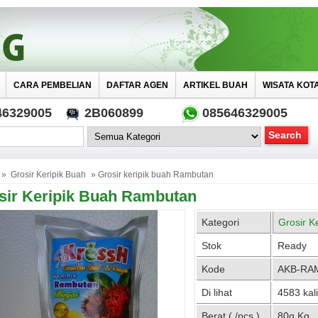
CARA PEMBELIAN
DAFTAR AGEN
ARTIKEL BUAH
WISATA KOT
46329005
2B060899
085646329005
»
Grosir Keripik Buah
» Grosir keripik buah Rambutan
sir Keripik Buah Rambutan
Kategori
Grosir K
Stok
Ready
Kode
AKB-RA
Di lihat
4583 kali
Berat ( /pcs )
80g Kg