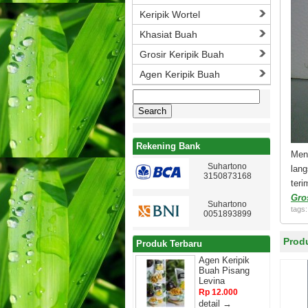
Keripik Wortel
Khasiat Buah
Grosir Keripik Buah
Agen Keripik Buah
Search
for:
Rekening Bank
Men
Suhartono
lan
3150873168
teri
Gro
Suhartono
tags
0051893899
Prod
Produk Terbaru
Agen Keripik
Buah Pisang
Levina
Rp 12.000
detail →