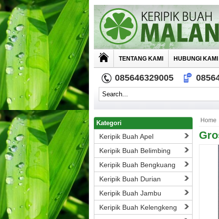
TENTANG KAMI
HUBUNGI KAMI
085646329005
0856
Home
Kategori
Gro
Keripik Buah Apel
Keripik Buah Belimbing
Keripik Buah Bengkuang
Keripik Buah Durian
Keripik Buah Jambu
Keripik Buah Kelengkeng