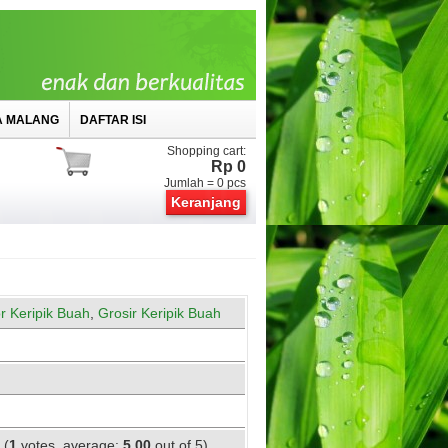
A MALANG
DAFTAR ISI
Shopping cart:
Rp 0
Jumlah =
0
pcs
Keranjang
or Keripik Buah
,
Grosir Keripik Buah
(
1
votes, average:
5.00
out of 5)