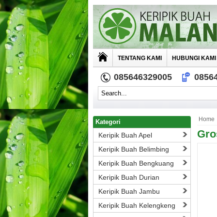
TENTANG KAMI
HUBUNGI KAMI
085646329005
0856
Home
Kategori
Gro
Keripik Buah Apel
Keripik Buah Belimbing
Keripik Buah Bengkuang
Keripik Buah Durian
Keripik Buah Jambu
Keripik Buah Kelengkeng