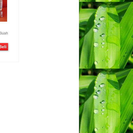
 Buah
Beli