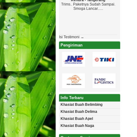
Rendra - Tangerang
Maryo
Trims.. Paketnya Sudah Sampai.
Top Markot
Smoga Lancar......
Paketanya 
Jadwal , Ya
Aman Tanpa Ca
Akan P
Isi Testimoni →
Pengiriman
Info Terbaru
Khasiat Buah Belimbing
Khasiat Buah Delima
Khasiat Buah Apel
Khasiat Buah Naga