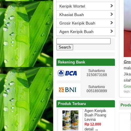
Keripik Wortel
Khasiat Buah
Grosir Keripik Buah
Agen Keripik Buah
Search
for:
Gro
Rekening Bank
mal
Suhartono
Jik
3150873168
sil
Gros
Suhartono
0051893899
tags
Produk Terbaru
Prod
Agen Keripik
Buah Pisang
Levina
Rp 12.000
detail →