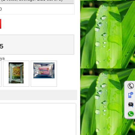
0
5
nya