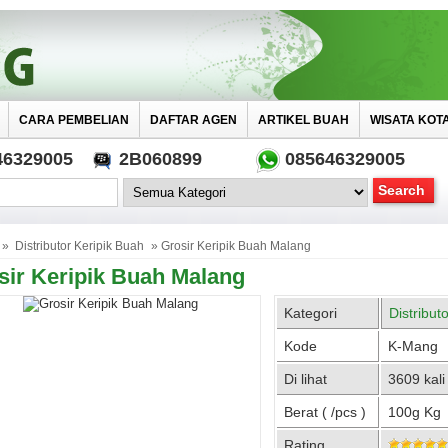
CARA PEMBELIAN
DAFTAR AGEN
ARTIKEL BUAH
WISATA KOT
46329005
2B060899
085646329005
»
Distributor Keripik Buah
» Grosir Keripik Buah Malang
sir Keripik Buah Malang
Kategori
Distribut
Kode
K-Mang
Di lihat
3609 kali
Berat ( /pcs )
100g Kg
Rating